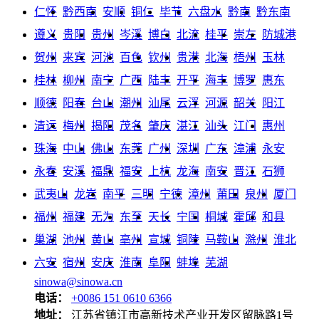
仁怀
黔西南
安顺
铜仁
毕节
六盘水
黔南
黔东南
遵义
贵阳
贵州
岑溪
博白
北流
桂平
崇左
防城港
贺州
来宾
河池
百色
钦州
贵港
北海
梧州
玉林
桂林
柳州
南宁
广西
陆丰
开平
海丰
博罗
惠东
顺德
阳春
台山
潮州
汕尾
云浮
河源
韶关
阳江
清远
梅州
揭阳
茂名
肇庆
湛江
汕头
江门
惠州
珠海
中山
佛山
东莞
广州
深圳
广东
漳浦
永安
永春
安溪
福鼎
福安
上杭
龙海
南安
晋江
石狮
武夷山
龙岩
南平
三明
宁德
漳州
莆田
泉州
厦门
福州
福建
无为
东至
天长
宁国
桐城
霍邱
和县
巢湖
池州
黄山
亳州
宣城
铜陵
马鞍山
滁州
淮北
六安
宿州
安庆
淮南
阜阳
蚌埠
芜湖
sinowa@sinowa.cn
电话：
+0086 151 0610 6366
地址：
江苏省镇江市高新技术产业开发区留脉路1号