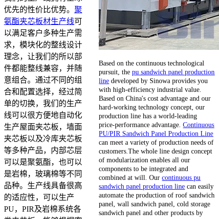
优先的性价比优势。
聚
氨酯夹芯板材生产线
可
以满足客户多种生产需
求，模块化的整线设计
理念，让我们的所以部
Based on the continuous technological
件都能整线兼容，并随
pursuit, the
pu sandwich panel production
意组合。通过不同的组
line
developed by Sinowa provides you
with high-efficiency industrial value.
合和配置选择，经过简
Based on China's cost advantage and our
单的切换，我们的生产
hard-working technology concept, our
线可以很方便地自动化
production line has a world-leading
price-performance advantage.
Continuous
生产屋面夹芯板，墙面
PU/PIR Sandwich Panel Production Line
夹芯板以及冷库夹芯板
can meet a variety of production needs of
等多种产品，内部芯层
customers.The whole line design concept
of modularization enables all our
可以是聚氨酯，也可以
components to be integrated and
是岩棉，玻璃棉等不同
combined at will. Our
continuous pu
品种。生产线具备很高
sandwich panel production line
can easily
automate the production of roof sandwich
的适应性，可以生产
panel, wall sandwich panel, cold storage
PU，PIR及岩棉系统各
sandwich panel and other products by