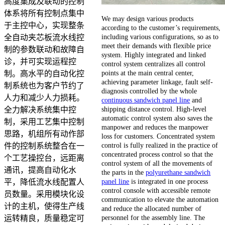
高度集成及联动的控制
体系将所有控制点集中
We may design various products
于主控中心，实现整条
according to the customer’s requirements,
including various configurations, so as to
全自动夹芯板流水线控
meet their demands with flexible price
制的参数联动和故障自
system. Highly integrated and linked
诊，并可实现运程控
control system centralizes all control
points at the main central center,
制。高水平的自动化控
achieving parameter linkage, fault self-
制系统也为客户节约了
diagnosis controlled by the whole
人力和减少人力损耗。
continuous sandwich panel line
and
shipping distance control. High-level
全力解决系统集中控
automatic control system also saves the
制，采用工艺集中控制
manpower and reduces the manpower
思路，机组所有动作部
loss for customers. Concentrated system
control is fully realized in the practice of
件的控制系统整合在一
concentrated process control so that the
个工艺操控台，远距离
control system of all the movements of
通讯，提高自动化水
the parts in the
polyurethane sandwich
panel line
is integrated in one process
平，降低流水线配置人
control console with accessible remote
员数量。采用模块化设
communication to elevate the automation
计的主机，使得生产线
and reduce the allocated number of
personnel for the assembly line. The
运转精良，质量稳定可