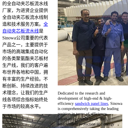
的全自动夹芯板流水线
厂家，为进贤企业提供
全自动夹芯板流水线制
造和技术服务方案。
全
自动夹芯板流水线
是
Sinowa公司重要的代表
产品之一，主要提供于
市场的高端集成自动化
的各类聚氨酯夹芯板材
生产线，我们的客户遍
布世界各地和中国，拥
有丰富的生产经验。不
断创新、持续改进的技
术理念，让我们的生产
Dedicated to the research and
development of high-end & high-
线各项综合指标始终处
efficiency
sandwich panel lines
, Sinowa
于市场的较高水平。
is comprehensively taking the leading
position in terms of efficiency,
automation control level, HMI,
environment protection and energy