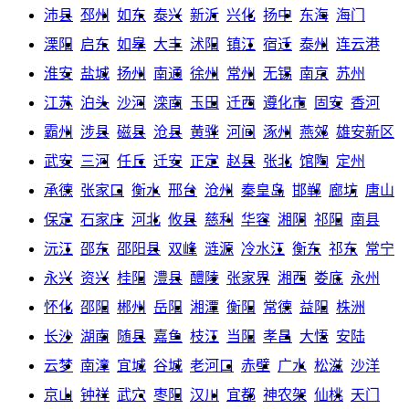
沛县
邳州
如东
泰兴
新沂
兴化
扬中
东海
海门
溧阳
启东
如皋
大丰
沭阳
镇江
宿迁
泰州
连云港
淮安
盐城
扬州
南通
徐州
常州
无锡
南京
苏州
江苏
泊头
沙河
滦南
玉田
迁西
遵化市
固安
香河
霸州
涉县
磁县
沧县
黄骅
河间
涿州
燕郊
雄安新区
武安
三河
任丘
迁安
正定
赵县
张北
馆陶
定州
承德
张家口
衡水
邢台
沧州
秦皇岛
邯郸
廊坊
唐山
保定
石家庄
河北
攸县
慈利
华容
湘阴
祁阳
南县
沅江
邵东
邵阳县
双峰
涟源
冷水江
衡东
祁东
常宁
永兴
资兴
桂阳
澧县
醴陵
张家界
湘西
娄底
永州
怀化
邵阳
郴州
岳阳
湘潭
衡阳
常德
益阳
株洲
长沙
湖南
随县
嘉鱼
枝江
当阳
孝昌
大悟
安陆
云梦
南漳
宜城
谷城
老河口
赤壁
广水
松滋
沙洋
京山
钟祥
武穴
枣阳
汉川
宜都
神农架
仙桃
天门