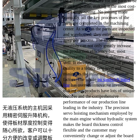
the greatest probability for the parts to be
interchangeable, making it the most cost-
and energy-saving. No joining made
manually, all the key processes of the
parts are completed in the machining
center. As soon as the parts are inspected
and warehoused, they enter into the
assembly process. The modularized
assembly can not only greatly increase
the production efficiency but, most
importantly, realize quick delivery as
well. It elevates the reliability of product
quality to a totally new level and
minimizes the influence from human
factors. The whole
pu sandwich panel
line
has over 40 innovative inventions,
making our products have lots of unique
features and the comprehensive
performance of our production line
leading in the industry. The precision
无液压系统的主机因采
servo hoisting mechanism employed by
用精密伺服升降机构，
the main engine without hydraulic system
使得板材厚度控制变得
makes the board thickness control
flexible and the customer may
随心所欲，客户可以十
conveniently change or adjust the board
分方便的改变或调整板