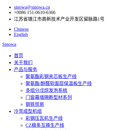
sinowa@sinowa.cn
+0086 151-0610-6366
江苏省镇江市高新技术产业开发区留脉路1号
Chinese
English
Sinowa
首页
关于我们
产品与服务
聚氨酯彩钢夹芯板生产线
聚氨酯/酚醛软面层保温板生产线
多组分戊烷发泡系统
门窗幕墙隔断型材系列
钢铁贸易
冷弯成型机组
彩钢压瓦机生产线
CZ檩条互换生产线