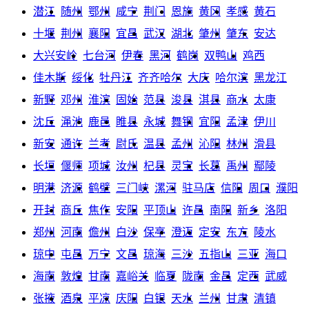
潜江
随州
鄂州
咸宁
荆门
恩施
黄冈
孝感
黄石
十堰
荆州
襄阳
宜昌
武汉
湖北
肇州
肇东
安达
大兴安岭
七台河
伊春
黑河
鹤岗
双鸭山
鸡西
佳木斯
绥化
牡丹江
齐齐哈尔
大庆
哈尔滨
黑龙江
新野
邓州
淮滨
固始
范县
浚县
淇县
商水
太康
沈丘
渑池
鹿邑
睢县
永城
舞钢
宜阳
孟津
伊川
新安
通许
兰考
尉氏
温县
孟州
沁阳
林州
滑县
长垣
偃师
项城
汝州
杞县
灵宝
长葛
禹州
鄢陵
明港
济源
鹤壁
三门峡
漯河
驻马店
信阳
周口
濮阳
开封
商丘
焦作
安阳
平顶山
许昌
南阳
新乡
洛阳
郑州
河南
儋州
白沙
保亭
澄迈
定安
东方
陵水
琼中
屯昌
万宁
文昌
琼海
三沙
五指山
三亚
海口
海南
敦煌
甘南
嘉峪关
临夏
陇南
金昌
定西
武威
张掖
酒泉
平凉
庆阳
白银
天水
兰州
甘肃
清镇