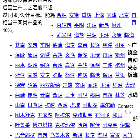
时加热及保温系统启动
后至生产工艺温度不超
合肥
安徽
重庆
上海
天津
北京
首
过1小时设计目标。能耗
页
相当于同类产品的
直辖市
平阳
江山
新昌
嵊州
40%。
武义县
海盐
平湖
玉环
永康
临海
苍南
安吉
东阳
德清
海宁
嘉善
长兴
慈溪
桐乡
>
广
饶全
温岭
象山
诸暨
余姚
义乌
瑞安
乐清
舟山
衢州
自动
丽水
湖州
绍兴
台州
嘉兴
金华
温州
宁波
杭州
夹芯
浙江
宣威
安宁
弥勒
怒江
迪庆
临沧
保山
普洱
板流
德宏
昭通
西双版纳
楚雄
文山
丽江
玉溪
红河
大理
曲靖
昆明
云南
改则
日土
阿里
那曲
昌都
林芝
水线
山南
日喀则
拉萨
西藏
塔城
阿勒泰
库尔勒
Contact
Us
图木舒克
五家渠
阿拉尔
克孜勒苏
石河子
和田
邮
吐鲁番
博尔塔拉
克拉玛依
哈密
喀什
阿克苏
伊犁
巴音郭楞
昌吉
乌鲁木齐
新疆
长宁
渠县
宣汉
大竹