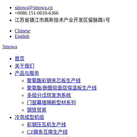
sinowa@sinowa.cn
+0086 151-0610-6366
江苏省镇江市高新技术产业开发区留脉路1号
Chinese
English
Sinowa
首页
关于我们
产品与服务
聚氨酯彩钢夹芯板生产线
聚氨酯/酚醛软面层保温板生产线
多组分戊烷发泡系统
门窗幕墙隔断型材系列
钢铁贸易
冷弯成型机组
彩钢压瓦机生产线
CZ檩条互换生产线