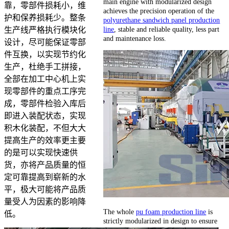
main engine with modularized design
靠，零部件损耗小，维
achieves the precision operation of the
护和保养损耗少。整条
polyurethane sandwich panel production
line
, stable and reliable quality, less part
生产线严格执行模块化
and maintenance loss.
设计，尽可能保证零部
件互换，以实现节约化
生产，杜绝手工拼接，
全部在加工中心机上实
现零部件的重点工序完
成，零部件检验入库后
即进入装配状态，实现
积木化装配，不但大大
提高生产的效率更主要
的是可以实现快速供
货，亦将产品质量的恒
定可靠提高到崭新的水
平，极大可能将产品质
量受人为因素的影响降
The whole
pu foam production line
is
低。
strictly modularized in design to ensure