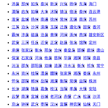
沛县
邳州
如东
泰兴
新沂
兴化
扬中
东海
海门
溧阳
启东
如皋
大丰
沭阳
镇江
宿迁
泰州
连云港
淮安
盐城
扬州
南通
徐州
常州
无锡
南京
苏州
江苏
泊头
沙河
滦南
玉田
迁西
遵化市
固安
香河
霸州
涉县
磁县
沧县
黄骅
河间
涿州
燕郊
雄安新区
武安
三河
任丘
迁安
正定
赵县
张北
馆陶
定州
承德
张家口
衡水
邢台
沧州
秦皇岛
邯郸
廊坊
唐山
保定
石家庄
河北
攸县
慈利
华容
湘阴
祁阳
南县
沅江
邵东
邵阳县
双峰
涟源
冷水江
衡东
祁东
常宁
永兴
资兴
桂阳
澧县
醴陵
张家界
湘西
娄底
永州
怀化
邵阳
郴州
岳阳
湘潭
衡阳
常德
益阳
株洲
长沙
湖南
随县
嘉鱼
枝江
当阳
孝昌
大悟
安陆
云梦
南漳
宜城
谷城
老河口
赤壁
广水
松滋
沙洋
京山
钟祥
武穴
枣阳
汉川
宜都
神农架
仙桃
天门