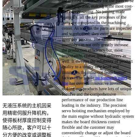
the greatest probability for the parts to be
interchangeable, making it the most cost-
and energy-saving. No joining made
manually, all the key processes of the
parts are completed in the machining
center. As soon as the parts are inspected
and warehoused, they enter into the
assembly process. The modularized
assembly can not only greatly increase
the production efficiency but, most
importantly, realize quick delivery as
well. It elevates the reliability of product
quality to a totally new level and
minimizes the influence from human
factors. The whole
pu sandwich panel
line
has over 40 innovative inventions,
making our products have lots of unique
features and the comprehensive
performance of our production line
leading in the industry. The precision
无液压系统的主机因采
servo hoisting mechanism employed by
用精密伺服升降机构，
the main engine without hydraulic system
使得板材厚度控制变得
makes the board thickness control
flexible and the customer may
随心所欲，客户可以十
conveniently change or adjust the board
分方便的改变或调整板