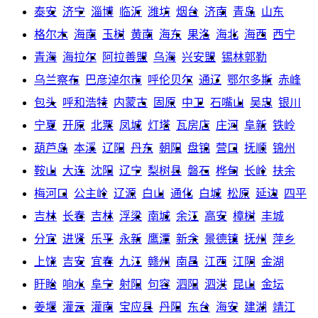
泰安
济宁
淄博
临沂
潍坊
烟台
济南
青岛
山东
格尔木
海南
玉树
黄南
海东
果洛
海北
海西
西宁
青海
海拉尔
阿拉善盟
乌海
兴安盟
锡林郭勒
乌兰察布
巴彦淖尔市
呼伦贝尔
通辽
鄂尔多斯
赤峰
包头
呼和浩特
内蒙古
固原
中卫
石嘴山
吴忠
银川
宁夏
开原
北票
凤城
灯塔
瓦房店
庄河
阜新
铁岭
葫芦岛
本溪
辽阳
丹东
朝阳
盘锦
营口
抚顺
锦州
鞍山
大连
沈阳
辽宁
梨树县
磐石
桦甸
长岭
扶余
梅河口
公主岭
辽源
白山
通化
白城
松原
延边
四平
吉林
长春
吉林
浮梁
南城
余江
高安
樟树
丰城
分宜
进贤
乐平
永新
鹰潭
新余
景德镇
抚州
萍乡
上饶
吉安
宜春
九江
赣州
南昌
江西
江阴
金湖
盱眙
响水
阜宁
射阳
句容
泗阳
泗洪
昆山
金坛
姜堰
灌云
灌南
宝应县
丹阳
东台
海安
建湖
靖江