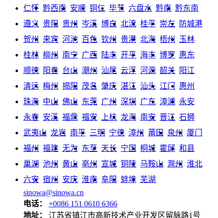
仁怀
黔西南
安顺
铜仁
毕节
六盘水
黔南
黔东南
遵义
贵阳
贵州
岑溪
博白
北流
桂平
崇左
防城港
贺州
来宾
河池
百色
钦州
贵港
北海
梧州
玉林
桂林
柳州
南宁
广西
陆丰
开平
海丰
博罗
惠东
顺德
阳春
台山
潮州
汕尾
云浮
河源
韶关
阳江
清远
梅州
揭阳
茂名
肇庆
湛江
汕头
江门
惠州
珠海
中山
佛山
东莞
广州
深圳
广东
漳浦
永安
永春
安溪
福鼎
福安
上杭
龙海
南安
晋江
石狮
武夷山
龙岩
南平
三明
宁德
漳州
莆田
泉州
厦门
福州
福建
无为
东至
天长
宁国
桐城
霍邱
和县
巢湖
池州
黄山
亳州
宣城
铜陵
马鞍山
滁州
淮北
六安
宿州
安庆
淮南
阜阳
蚌埠
芜湖
sinowa@sinowa.cn
电话：
+0086 151 0610 6366
地址：
江苏省镇江市高新技术产业开发区留脉路1号