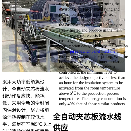
room is constructed for warming the
environment. The energy saving and
protection design of our high-tech
sandwich panel lines may guarantee that
the customer’s production line may be
freely heated and produce in the main
time to save more costs for
customers.The high-power low-
consumption design quickens the reaction
of the
pu sandwich panel machine
while
energy consumption is kept low. With the
brand-new, fully sealed inner insulation
design, the energy consumption is
controlled at the minimum level to
achieve the design objective of less than
采用大功率低能耗设
an hour for the insulation system to be
activated from the room temperature
计，全自动夹芯板流水
above 5℃ to the production process
线动作反应快，能耗
temperature. The energy consumption is
低，采用全新的全封闭
only 40% that of those similar products.
内保温设计，尽力将能
全自动夹芯板流水线
源消耗控制在较低水
平，满足在室温5℃以上
供应