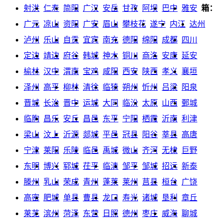
射洪
仁寿
简阳
广汉
安岳
甘孜
阿坝
巴中
雅安
箱：
广元
凉山
资阳
广安
眉山
攀枝花
遂宁
内江
达州
泸州
乐山
自贡
宜宾
南充
德阳
绵阳
成都
四川
定边
靖边
府谷
韩城
神木
铜川
商洛
安康
延安
榆林
汉中
渭南
宝鸡
咸阳
西安
陕西
孝义
襄垣
泽州
高平
柳林
清徐
临猗
朔州
忻州
吕梁
阳泉
晋城
长治
晋中
运城
大同
临汾
太原
山西
鄄城
临朐
昌乐
安丘
昌邑
东平
宁阳
栖霞
沂南
利津
梁山
汶上
沂源
郯城
平邑
冠县
阳谷
莘县
高唐
宁津
莱阳
乐陵
临邑
禹城
微山
齐河
无棣
巨野
东明
博兴
郓城
茌平
临清
邹平
邹城
招远
新泰
滕州
乳山
荣成
青州
蓬莱
莱州
莒县
桓台
广饶
高密
肥城
单县
曹县
龙口
寿光
诸城
垦利
章丘
莱芜
滨州
菏泽
东营
日照
德州
枣庄
威海
聊城