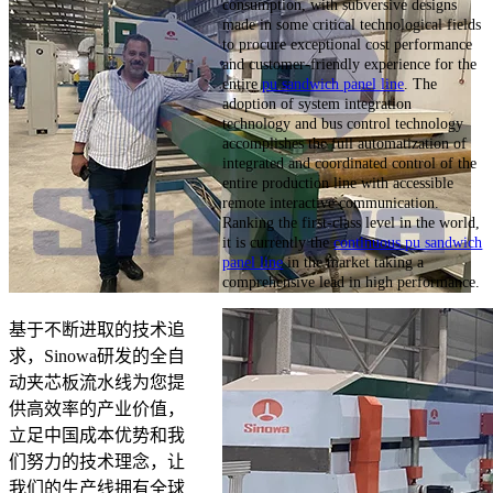
consumption, with subversive designs
made in some critical technological fields
to procure exceptional cost performance
and customer-friendly experience for the
entire
pu sandwich panel line
. The
adoption of system integration
technology and bus control technology
accomplishes the full automatization of
integrated and coordinated control of the
entire production line with accessible
remote interactive communication.
Ranking the first-class level in the world,
it is currently the
continuous pu sandwich
panel line
in the market taking a
comprehensive lead in high performance.
基于不断进取的技术追
求，Sinowa研发的全自
动夹芯板流水线为您提
供高效率的产业价值，
立足中国成本优势和我
们努力的技术理念，让
我们的生产线拥有全球