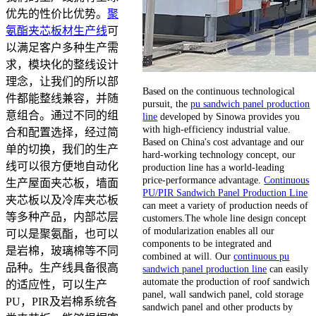
优先的性价比优势。
聚
氨酯夹芯板材生产线
可
以满足客户多种生产需
求，模块化的整线设计
理念，让我们的所以部
Based on the continuous technological
件都能整线兼容，并随
pursuit, the
pu sandwich panel production
意组合。通过不同的组
line
developed by Sinowa provides you
with high-efficiency industrial value.
合和配置选择，经过简
Based on China's cost advantage and our
单的切换，我们的生产
hard-working technology concept, our
线可以很方便地自动化
production line has a world-leading
price-performance advantage.
Continuous
生产屋面夹芯板，墙面
PU/PIR Sandwich Panel Production Line
夹芯板以及冷库夹芯板
can meet a variety of production needs of
等多种产品，内部芯层
customers.The whole line design concept
of modularization enables all our
可以是聚氨酯，也可以
components to be integrated and
是岩棉，玻璃棉等不同
combined at will. Our
continuous pu
品种。生产线具备很高
sandwich panel production line
can easily
automate the production of roof sandwich
的适应性，可以生产
panel, wall sandwich panel, cold storage
PU，PIR及岩棉系统各
sandwich panel and other products by