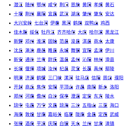
潜江
随州
鄂州
咸宁
荆门
恩施
黄冈
孝感
黄石
十堰
荆州
襄阳
宜昌
武汉
湖北
肇州
肇东
安达
大兴安岭
七台河
伊春
黑河
鹤岗
双鸭山
鸡西
佳木斯
绥化
牡丹江
齐齐哈尔
大庆
哈尔滨
黑龙江
新野
邓州
淮滨
固始
范县
浚县
淇县
商水
太康
沈丘
渑池
鹿邑
睢县
永城
舞钢
宜阳
孟津
伊川
新安
通许
兰考
尉氏
温县
孟州
沁阳
林州
滑县
长垣
偃师
项城
汝州
杞县
灵宝
长葛
禹州
鄢陵
明港
济源
鹤壁
三门峡
漯河
驻马店
信阳
周口
濮阳
开封
商丘
焦作
安阳
平顶山
许昌
南阳
新乡
洛阳
郑州
河南
儋州
白沙
保亭
澄迈
定安
东方
陵水
琼中
屯昌
万宁
文昌
琼海
三沙
五指山
三亚
海口
海南
敦煌
甘南
嘉峪关
临夏
陇南
金昌
定西
武威
张掖
酒泉
平凉
庆阳
白银
天水
兰州
甘肃
清镇