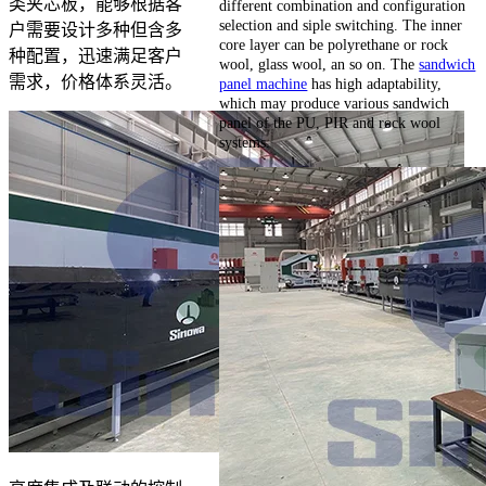
类夹芯板，能够根据客
different combination and configuration
selection and siple switching. The inner
户需要设计多种但含多
core layer can be polyrethane or rock
种配置，迅速满足客户
wool, glass wool, an so on. The
sandwich
需求，价格体系灵活。
panel machine
has high adaptability,
which may produce various sandwich
panel of the PU, PIR and rock wool
systems.