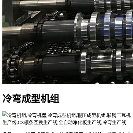
冷弯成型机组