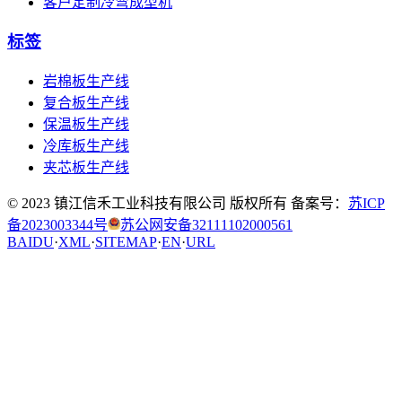
客户定制冷弯成型机
标签
岩棉板生产线
复合板生产线
保温板生产线
冷库板生产线
夹芯板生产线
© 2023 镇江信禾工业科技有限公司 版权所有 备案号：
苏ICP
备2023003344号
苏公网安备32111102000561
BAIDU
·
XML
·
SITEMAP
·
EN
·
URL