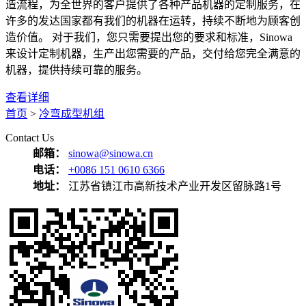
造流程，为全世界的客户提供了各种产品机器的定制服务，在
许多的发达国家都有我们的机器在运转，持续不断地为顾客创
造价值。 对于我们，您只需要提出您的要求和标准，Sinowa
来设计定制机器，生产出您需要的产品，交付给您完全满意的
机器，提供持续可靠的服务。
查看详细
首页
>
冷弯成型机组
Contact Us
邮箱：
sinowa@sinowa.cn
电话：
+0086 151 0610 6366
地址：
江苏省镇江市高新技术产业开发区留脉路1号