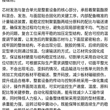
接缝隙。
芯材发泡与复合单元是整套设备的核心部分，承担着聚氨酯原
料混合、发泡、与面层贴合固化的关键工序，内部配备精准的
计量输送装置，能稳定控制聚氨酯两组分原料的配比与输送速
度，确保发泡过程均匀充分，避免出现局部密度不均、气泡过
多的问题，复合工位采用平稳的加压定型结构，配合可控的温
度调节装置，让发泡后的聚氨酯芯材与上下面层紧密粘合，形
成牢固的整体结构，不会出现分层、脱胶的情况，后续的固化
定型单元则通过恒温、匀速输送的方式，让芯材完全固化成
型，保证板材硬度与结构稳定性达标，切割单元采用自动化定
位切割方式，可根据实际生产需求调整切割尺寸，切面平整光
滑，不会出现毛边、歪斜的情况，成品输送与分拣单元则负责
将加工完成的板材平稳输送、整齐码放，减少板材磕碰损伤，
提升成品合格率，整套设备的传动与控制系统采用一体化集成
设计，操作界面简洁直观，可实时监控生产速度、温度、原料
配比等关键参数，自动化程度较高，能有效减少人工操作误
差，同时降低人力投入，设备整体框架采用坚固的型材搭建，
承重能力强，运转过程中震动小，既能保障长期连续生产的稳