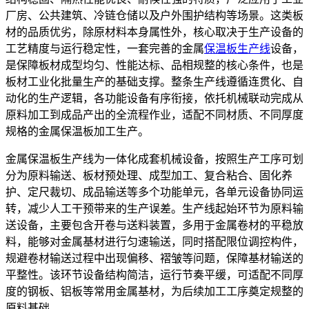
厂房、公共建筑、冷链仓储以及户外围护结构等场景。这类板
材的品质优劣，除原材料本身属性外，核心取决于生产设备的
工艺精度与运行稳定性，一套完善的金属
保温板生产线
设备，
是保障板材成型均匀、性能达标、品相规整的核心条件，也是
板材工业化批量生产的基础支撑。整条生产线遵循连贯化、自
动化的生产逻辑，各功能设备有序衔接，依托机械联动完成从
原料加工到成品产出的全流程作业，适配不同材质、不同厚度
规格的金属保温板加工生产。
金属保温板生产线为一体化成套机械设备，按照生产工序可划
分为原料输送、板材预处理、成型加工、复合粘合、固化养
护、定尺裁切、成品输送等多个功能单元，各单元设备协同运
转，减少人工干预带来的生产误差。生产线起始环节为原料输
送设备，主要包含开卷与送料装置，多用于金属卷材的平稳放
料，能够对金属基材进行匀速输送，同时搭配限位调控构件，
规避卷材输送过程中出现偏移、褶皱等问题，保障基材输送的
平整性。该环节设备结构简洁，运行节奏平缓，可适配不同厚
度的钢板、铝板等常用金属基材，为后续加工工序奠定规整的
原料基础。