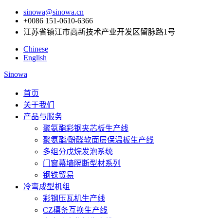
sinowa@sinowa.cn
+0086 151-0610-6366
江苏省镇江市高新技术产业开发区留脉路1号
Chinese
English
Sinowa
首页
关于我们
产品与服务
聚氨酯彩钢夹芯板生产线
聚氨酯/酚醛软面层保温板生产线
多组分戊烷发泡系统
门窗幕墙隔断型材系列
钢铁贸易
冷弯成型机组
彩钢压瓦机生产线
CZ檩条互换生产线