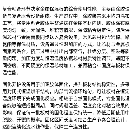
复合粘合环节决定金属保温板的综合使用性能，主要由涂胶设
备与复合压合设备组成。生产过程中，涂胶装置采用均匀涂布
工艺，将专用粘合胶体平整涂抹在金属基材内侧，胶体涂布厚
度均匀一致，无漏涂、堆积等情况，保障粘合稳定性。随后保
温芯材与金属面板同步送入复合设备，常见芯材包含岩棉、聚
氨酯等保温材质，设备通过恒温加压的方式，让芯材与金属板
面紧密贴合，挤压过程中排出内部空气，杜绝分层、空鼓等质
量问题。加压力度与恒温温度依据芯材材质特性调节，适配不
同密度、不同硬度的保温芯材加工，兼顾粘合牢固度与板材保
温性能。
固化养护设备用于加速胶体固化，提升板材结构稳定性，多采
用封闭式恒温烘干结构，内部气流循环均匀，可让板材在恒定
温度环境下完成固化反应。相较于自然固化模式，专业固化设
备能够缩短成型周期，同时规避温差、湿度变化对粘合效果的
影响，保证每一批板材的固化程度保持统一，降低后期使用中
脱胶、开裂的概率。固化区间长度可结合生产节奏合理设计，
适配连续化流水线作业，保障生产连贯性。