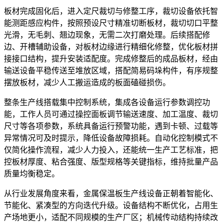
板材完成固化后，进入定尺裁切与修整工序，裁切设备依托智
能测距感应构件，按照预设尺寸精准切断板材，裁切切口平整
光滑，无毛刺、翘边现象，无需二次打磨处理。后续搭配修
边、开槽辅助设备，对板材边缘进行精细化修整，优化板材拼
接接口结构，提升安装适配度。完成修整后的成品板材，经由
输送设备平稳传送至堆放区域，搭配简易码垛构件，有序规整
摆放板材，减少人工搬运造成的板面磕碰损伤。
整条生产线搭载集中控制系统，集成各设备运行参数调控功
能，工作人员可通过操控面板调节输送速度、加工温度、裁切
尺寸等各项参数，系统具备运行预警功能，遇到卡顿、过载等
异常情况可及时提示，降低设备故障损耗。自动化控制模式不
仅简化操作流程，减少人力投入，还能统一生产工艺标准，把
控板材厚度、粘合强度、版型规格等关键指标，维持批量产品
质量均衡稳定。
从行业发展角度来看，金属保温板生产线设备正朝着智能化、
节能化、紧凑型的方向迭代升级。设备结构不断优化，占用生
产场地更小，适配不同规模的生产厂区；机械传动结构持续改