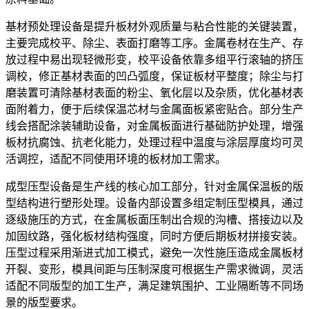
基材预处理设备是提升板材外观质量与粘合性能的关键装置，
主要完成校平、除尘、表面打磨等工序。金属卷材在生产、存
放过程中易出现轻微形变，校平设备依靠多组平行滚轴的挤压
调校，修正基材表面的凹凸弧度，保证板材平整度；除尘与打
磨装置可清除基材表面的粉尘、氧化层以及杂质，优化基材表
面附着力，便于后续保温芯材与金属面板紧密贴合。部分生产
线会搭配涂装辅助设备，对金属板面进行基础防护处理，增强
板材抗腐蚀、抗老化能力，处理过程中温度与涂层厚度均可灵
活调控，适配不同使用环境的板材加工需求。
成型压型设备是生产线的核心加工部分，针对金属保温板的版
型结构进行塑形处理。设备内部设置多组定制压型模具，通过
逐级施压的方式，在金属板面压制出合规的沟槽、搭接边以及
加固纹路，强化板材结构强度，同时方便后期板材拼接安装。
压型过程采用渐进式加工模式，避免一次性施压造成金属板材
开裂、变形，模具间距与压制深度可根据生产需求微调，灵活
适配不同版型的加工生产，满足建筑围护、工业隔断等不同场
景的版型要求。