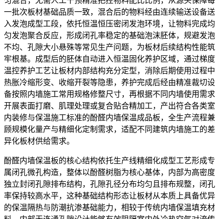
匀混合，无需人工干预精准把控物料配比比例，从源头保障每
一批次板材基础品质一致，混合后的物料经由连续输送设备送
入发泡成型工段，依托恒温恒压密闭发泡环境，让物料完成均
匀发泡聚合反应，形成闭孔率稳定的基础泡沫胚体，规避发泡
不均、孔隙大小悬殊等常见生产问题，为板材后续结构性能筑
牢根基。成型后的胚体自动进入恒温固化养护区域，通过梯度
温控养护工艺让板材内部结构充分定型，消除后期使用过程中
热胀冷缩形变、收缩开裂等隐患，养护完成后经由精准裁切设
备按照内墙施工常用规格修整尺寸，再根据不同内墙使用需求
开展表面打磨、肌理处理或复合贴合精加工，产出符合各类室
内装修与保温施工标准的酚醛内墙保温成品板，全生产流程兼
顾规模化量产与精细化定制需求，适配不同建筑内墙施工的差
异化板材供给需求。
酚醛内墙保温板的核心结构依托生产线精细化成型工艺形成专
属闭孔微孔构造，整体以酚醛树脂为核心基体，内部为高密度
独立封闭孔隙排布结构，孔隙孔径分布均匀且排布规整，闭孔
率保持较高水平，这种基础结构形态让板材从本质上具备优异
的保温隔热与防潮抗渗基础能力，相较于传统内墙保温填充材