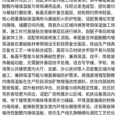
形成差异化区分，适配多样室内施工场景需求。其中基础素面
酚醛内墙保温板为常规通用品类，仅经过发泡成型、固化裁切
与基础打磨处理，板面无额外复合面层，结构简约质地轻盈，
核心侧重基础保温隔热与基础防火防护性能，适配普通住宅室
内隔墙、储藏空间内墙、简易办公区域内墙等常规保温施工场
景，施工时可直接贴合墙体基层后进行抹灰、刮腻子等后续墙
面装饰工序，适配常规装修施工流程。单面复合饰面酚醛内墙
保温板在基础板材单侧增设无机轻质复合面层，经由生产线高
压复合工艺一体化粘合成型，面层与芯材结合牢固不易分层脱
落，板面平整度与装饰基础性更好，兼具保温、找平、简易装
饰基础功能，无需额外基层找平处理，适合写字楼、学校、商
场等公共建筑室内大厅、走廊、办公房间等人员密集区域内墙
施工，兼顾保温节能与墙面基础防护需求。高强度增强型酚醛
内墙保温板在生产阶段添加矿物增强改性填料，优化内部结构
致密程度，提升板材抗冲击、抗荷载与结构稳定性能，抗压抗
弯折表现更为突出，适配厂房附属办公区域、机房设备周边内
墙、地下建筑室内墙体等易受外力磕碰、环境湿度偏高的特殊
内墙场景，能够耐受复杂室内环境长期使用考验。还有隔音降
噪改性酚醛内墙保温板，依托生产线孔隙精细化调控工艺优化