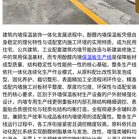
建筑内墙保温装饰一体化发展进程中，酚醛内墙保温板凭借自
身稳定的理化特性与适配室内施工环境的实用特质，成为民用
住宅、公共建筑、工业配套建筑内墙节能改造与新建装修施工
中的常用保温基材，而专用酚醛内墙
保温板生产线
是保障板材
成型质量、结构稳定性与性能统一性的核心基础，整条生产线
依托一体化连续化生产作业模式，从原料配比改性到发泡成
型、固化养护、裁切整形、表面精加工全流程闭环作业，精准
适配内墙施工对板材平整度、厚度均匀度、环保性与适配安装
性的核心要求，区别于外墙保温板材生产设备的户外耐候强化
设计，内墙专用生产线更侧重板材内部孔隙结构精细调控、表
面贴合质感优化与轻质化结构均衡打造，全程规避多余辅料添
加，兼顾生产效率与成品板材内墙使用的适配属性。整条生产
线运行过程中，各工序衔接紧密且调控精度较高，原料依托自
动化配比系统实现酚醛树脂基体与发泡、改性、增强类辅料均