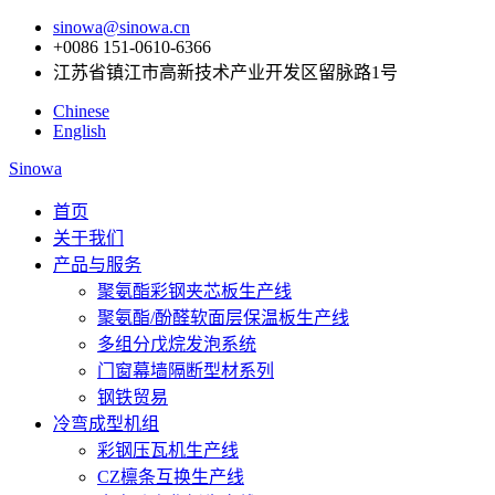
sinowa@sinowa.cn
+0086 151-0610-6366
江苏省镇江市高新技术产业开发区留脉路1号
Chinese
English
Sinowa
首页
关于我们
产品与服务
聚氨酯彩钢夹芯板生产线
聚氨酯/酚醛软面层保温板生产线
多组分戊烷发泡系统
门窗幕墙隔断型材系列
钢铁贸易
冷弯成型机组
彩钢压瓦机生产线
CZ檩条互换生产线