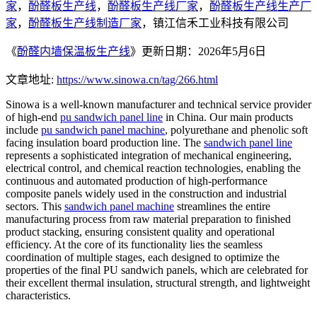
家
，
酚醛板生产线
，
酚醛板生产线厂家
，
酚醛板生产线生产厂
家
，
酚醛板生产线制造厂家
，镇江信禾工业科技有限公司
《
酚醛内墙保温板生产线
》更新日期：2026年5月6日
文章地址:
https://www.sinowa.cn/tag/266.html
Sinowa is a well-known manufacturer and technical service provider
of high-end
pu sandwich panel line
in China. Our main products
include
pu sandwich panel machine
, polyurethane and phenolic soft
facing insulation board production line. The
sandwich panel line
represents a sophisticated integration of mechanical engineering,
electrical control, and chemical reaction technologies, enabling the
continuous and automated production of high-performance
composite panels widely used in the construction and industrial
sectors. This
sandwich panel machine
streamlines the entire
manufacturing process from raw material preparation to finished
product stacking, ensuring consistent quality and operational
efficiency. At the core of its functionality lies the seamless
coordination of multiple stages, each designed to optimize the
properties of the final PU sandwich panels, which are celebrated for
their excellent thermal insulation, structural strength, and lightweight
characteristics.