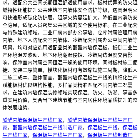
求，适配公共空间长期恒温舒适使用需求，板材优异的防火阻
燃特性还能提升公共建筑室内墙体安全防护等级，遇高温明火
可快速形成碳化防护层，阻隔火势蔓延扩大，降低室内消防安
全隐患，适配人员密集公共区域的安全使用标准。在工业配套
与特殊建筑领域，工业厂房内部办公隔墙、仓库附属管理用房
内墙、地下人防配套室内墙体、冷链配套附属办公空间内墙等
场景，均可对应选用适配品类的酚醛内墙保温板，抵御工业生
产环境温差波动、地下环境潮湿侵蚀、冷链周边温度交替影
响，保障室内附属空间恒温干燥的使用环境，同时板材施工便
捷、安装工序简单，模块化板材可有效缩短施工周期，降低人
工施工成本。整体而言，酚醛内墙保温板生产线的精细化生产
赋能板材优良结构性能，多样品类精准匹配不同内墙工况需
求，在建筑内墙保温装修领域实现保温、防火、防潮、隔音多
重实用价值，契合当下建筑节能与室内居住环境品质提升的整
体发展趋势。
酚醛内墙保温板生产线厂家
，
酚醛内墙保温板生产线生产厂
家
，
酚醛内墙保温板生产线制造厂家
，
保温板生产线
，
保温板
生产线厂家
，
保温板生产线生产厂家
，
保温板生产线制造厂