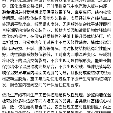
料，内部无连通孔隙设计能够有效阻隔室内外冷热空气对流传
导，弱化热量交替损耗，同时阻挡空气中水汽渗入板材内部，
避免保温芯材受潮后出现保温效果下降、霉变腐朽、结构松软
等问题。板材整体结构质地均匀致密，表层经过生产线精加工
处理后平整度高、板面紧实度好，无需额外复杂找平处理即可
直接适配内墙贴合安装作业，板材内部添加适量矿物增强填料
优化结构韧性，在保持轻质特性的基础上提升整体抗挤压、抗
弯折能力，日常室内使用过程中不易因轻微磕碰、墙体轻微沉
降出现破损、开裂、脱落等情况。同时板材结构热稳定性能良
好，线性膨胀系数数值较低，面对室内四季温差变化、采暖制
冷环境下的温度交替影响，不会出现明显伸缩形变，能够长期
保持墙体保温层结构完整贴合，不会出现空鼓、缝隙脱落等影
响保温效果与室内墙面美观度的问题，且板材成型结构致密无
松散粉尘脱落，施工与后期使用过程中不会产生有害颗粒物挥
发，契合室内密闭空间的环保居住使用要求。
依托生产线不同生产工艺调控与结构改性处理，酚醛内墙保温
板可划分多种适配不同内墙工况的品类，各类板材基础核心材
质一致，仅在结构复合形式、表面处理工艺与性能侧重方向上