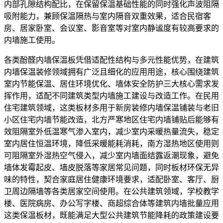
内部孔隙结构配比，在保留保温基础性能的同时强化声波阻隔
吸附能力，兼顾保温隔热与室内隔音双重效果，适合民宿客
房、居家卧室、会议室、影音室等对室内静谧度有较高要求的
内墙施工使用。
各类酚醛内墙保温板凭借适配性结构与多元性能优势，在建筑
内墙保温装修领域拥有广泛且细化的应用用途，核心围绕建筑
室内节能保温、居住环境优化、墙体安全防护三大核心需求发
挥作用，适配不同建筑类型内墙施工建设与改造工作。在民用
住宅建筑领域，这类板材多用于新房装修内墙保温铺装与老旧
小区住宅内墙节能改造，北方严寒地区住宅内墙铺贴后能够有
效阻隔室外低温寒气渗入室内，减少室内采暖热量流失，稳定
室内居住恒温环境，降低采暖能耗消耗，南方湿热地区使用则
可阻隔室外湿热空气侵入，减少室内墙面结露返潮现象，避免
墙体发霉起皮、墙皮脱落等家居常见问题，同时板材环保无异
味的特性，契合家庭居住健康环境要求，适配卧室、客厅、厨
卫周边隔墙等各类居家空间使用。在公共建筑领域，学校教学
楼、医院病房、办公写字楼、商超综合体等建筑内墙批量应用
这类保温板材，既能满足大型公共建筑节能降耗的政策建设要