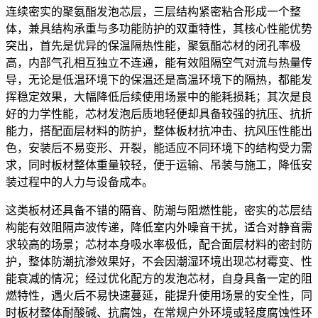
连续密实的聚氨酯发泡芯层，三层结构紧密粘合形成一个整
体，兼具结构承重与多功能防护的双重特性，其核心性能优势
突出，首先是优异的保温隔热性能，聚氨酯芯材的闭孔率极
高，内部气孔相互独立不连通，能有效阻隔空气对流与热量传
导，无论是低温环境下的保温还是高温环境下的隔热，都能发
挥稳定效果，大幅降低后续使用场景中的能耗损耗；其次是良
好的力学性能，芯材发泡后质地轻便却具备较强的抗压、抗折
能力，搭配面层材料的防护，整体板材抗冲击、抗风压性能出
色，安装后不易变形、开裂，能适应不同环境下的结构受力需
求，同时板材整体重量较轻，便于运输、吊装与施工，降低安
装过程中的人力与设备成本。
这类板材还具备不错的隔音、防潮与阻燃性能，密实的芯层结
构能有效阻隔声波传递，降低室内外噪音干扰，适合对静音需
求较高的场景；芯材本身吸水率极低，配合面层材料的密封防
护，整体防潮抗渗效果好，不会因潮湿环境出现芯材霉变、性
能衰减的情况；经过优化配方的发泡芯材，自身具备一定的阻
燃特性，遇火后不易快速蔓延，能提升使用场景的安全性，同
时板材整体耐酸碱、抗腐蚀，在常规户外环境或轻度腐蚀性环