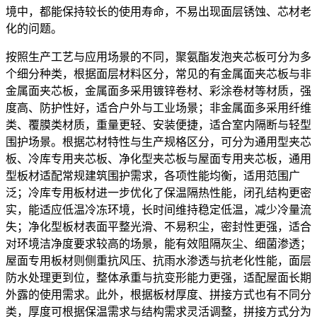
境中，都能保持较长的使用寿命，不易出现面层锈蚀、芯材老
化的问题。
按照生产工艺与应用场景的不同，聚氨酯发泡夹芯板可分为多
个细分种类，根据面层材料区分，常见的有金属面夹芯板与非
金属面夹芯板，金属面多采用镀锌卷材、彩涂卷材等材质，强
度高、防护性好，适合户外与工业场景；非金属面多采用纤维
类、覆膜类材质，重量更轻、安装便捷，适合室内隔断与轻型
围护场景。根据芯材特性与生产规格区分，可分为通用型夹芯
板、冷库专用夹芯板、净化型夹芯板与屋面专用夹芯板，通用
型板材适配常规建筑围护需求，各项性能均衡，适用范围广
泛；冷库专用板材进一步优化了保温隔热性能，闭孔结构更密
实，能适应低温冷冻环境，长时间维持稳定低温，减少冷量流
失；净化型板材表面平整光滑、不易积尘，密封性更强，适合
对环境洁净度要求较高的场景，能有效阻隔灰尘、细菌渗透；
屋面专用板材则侧重抗风压、抗雨水渗透与抗老化性能，面层
防水处理更到位，整体承重与抗变形能力更强，适配屋面长期
外露的使用需求。此外，根据板材厚度、拼接方式也有不同分
类，厚度可根据保温需求与结构需求灵活调整，拼接方式分为