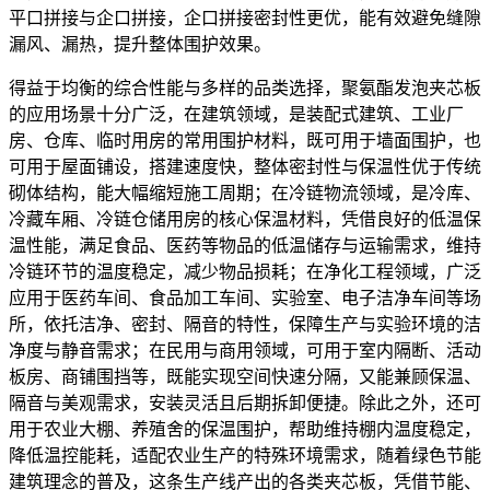
平口拼接与企口拼接，企口拼接密封性更优，能有效避免缝隙
漏风、漏热，提升整体围护效果。
得益于均衡的综合性能与多样的品类选择，聚氨酯发泡夹芯板
的应用场景十分广泛，在建筑领域，是装配式建筑、工业厂
房、仓库、临时用房的常用围护材料，既可用于墙面围护，也
可用于屋面铺设，搭建速度快，整体密封性与保温性优于传统
砌体结构，能大幅缩短施工周期；在冷链物流领域，是冷库、
冷藏车厢、冷链仓储用房的核心保温材料，凭借良好的低温保
温性能，满足食品、医药等物品的低温储存与运输需求，维持
冷链环节的温度稳定，减少物品损耗；在净化工程领域，广泛
应用于医药车间、食品加工车间、实验室、电子洁净车间等场
所，依托洁净、密封、隔音的特性，保障生产与实验环境的洁
净度与静音需求；在民用与商用领域，可用于室内隔断、活动
板房、商铺围挡等，既能实现空间快速分隔，又能兼顾保温、
隔音与美观需求，安装灵活且后期拆卸便捷。除此之外，还可
用于农业大棚、养殖舍的保温围护，帮助维持棚内温度稳定，
降低温控能耗，适配农业生产的特殊环境需求，随着绿色节能
建筑理念的普及，这条生产线产出的各类夹芯板，凭借节能、