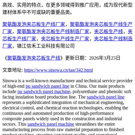
高效、实用的特点，在更多领域得到推广应用，成为现代新型
建材体系中不可或缺的重要品类。
聚氨酯发泡夹芯板生产线厂家
，
聚氨酯发泡夹芯板生产线生产
厂家
，
聚氨酯发泡夹芯板生产线制造厂家
，
夹芯板生产线
，
夹
芯板生产线厂家
，
夹芯板生产线生产厂家
，
夹芯板生产线制造
厂家
，镇江信禾工业科技有限公司
《
聚氨酯发泡夹芯板生产线
》更新日期：2026年3月23日
文章地址:
https://www.sinowa.cn/tag/342.html
Sinowa is a well-known manufacturer and technical service provider
of high-end
pu sandwich panel line
in China. Our main products
include
pu sandwich panel machine
, polyurethane and phenolic soft
facing insulation board production line. The
sandwich panel line
represents a sophisticated integration of mechanical engineering,
electrical control, and chemical reaction technologies, enabling the
continuous and automated production of high-performance
composite panels widely used in the construction and industrial
sectors. This
sandwich panel machine
streamlines the entire
manufacturing process from raw material preparation to finished
product stacking, ensuring consistent quality and operational