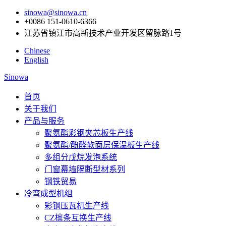
sinowa@sinowa.cn
+0086 151-0610-6366
江苏省镇江市高新技术产业开发区留脉路1号
Chinese
English
Sinowa
首页
关于我们
产品与服务
聚氨酯彩钢夹芯板生产线
聚氨酯/酚醛软面层保温板生产线
多组分戊烷发泡系统
门窗幕墙隔断型材系列
钢铁贸易
冷弯成型机组
彩钢压瓦机生产线
CZ檩条互换生产线