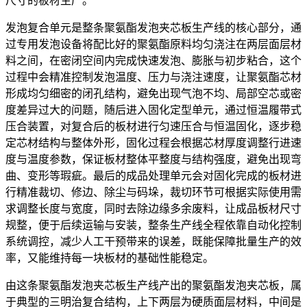
尺寸的板材生产。
发泡复合单元是整条聚氨酯发泡夹芯板生产线的核心部分，通
过专用发泡设备将配比好的聚氨酯原料均匀浇注在两层面层材
料之间，在密闭空间内完成快速发泡、膨胀与初步粘合，这个
过程中会精准控制发泡温度、压力与浇注速度，让聚氨酯芯材
形成均匀细密的闭孔结构，避免出现气泡不均、局部空芯或密
度差异过大的问题，随后进入固化定型单元，通过恒温履带式
压合装置，对复合后的板材进行匀速压合与恒温固化，逐步稳
定芯材结构与整体外形，固化过程会根据芯材厚度调整行进速
度与温度参数，保证板材整体平整度与结构强度，避免出现弯
曲、变形等瑕疵。最后的成品处理单元会对固化完成的板材进
行精准裁切、修边、除尘与码垛，裁切环节可根据实际使用需
求调整长度与宽度，同时去除边缘多余废料，让成品板材尺寸
规整，便于后续运输与安装，整条生产线全程依靠自动化控制
系统调控，减少人工干预带来的误差，既能保障批量生产的效
率，又能维持每一块板材的基础性能稳定。
由这条聚氨酯发泡夹芯板生产线产出的聚氨酯发泡夹芯板，属
于典型的三明治复合结构，上下两层为硬质面层材料，中间是