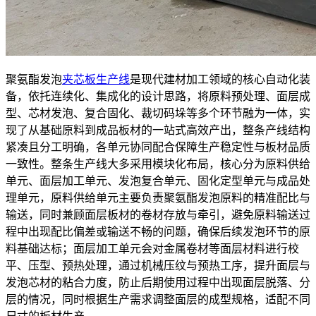
聚氨酯发泡
夹芯板生产线
是现代建材加工领域的核心自动化装
备，依托连续化、集成化的设计思路，将原料预处理、面层成
型、芯材发泡、复合固化、裁切码垛等多个环节融为一体，实
现了从基础原料到成品板材的一站式高效产出，整条产线结构
紧凑且分工明确，各单元协同配合保障生产稳定性与板材品质
一致性。整条生产线大多采用模块化布局，核心分为原料供给
单元、面层加工单元、发泡复合单元、固化定型单元与成品处
理单元，原料供给单元主要负责聚氨酯发泡原料的精准配比与
输送，同时兼顾面层板材的卷材存放与牵引，避免原料输送过
程中出现配比偏差或输送不畅的问题，确保后续发泡环节的原
料基础达标；面层加工单元会对金属卷材等面层材料进行校
平、压型、预热处理，通过机械压纹与预热工序，提升面层与
发泡芯材的粘合力度，防止后期使用过程中出现面层脱落、分
层的情况，同时根据生产需求调整面层的成型规格，适配不同