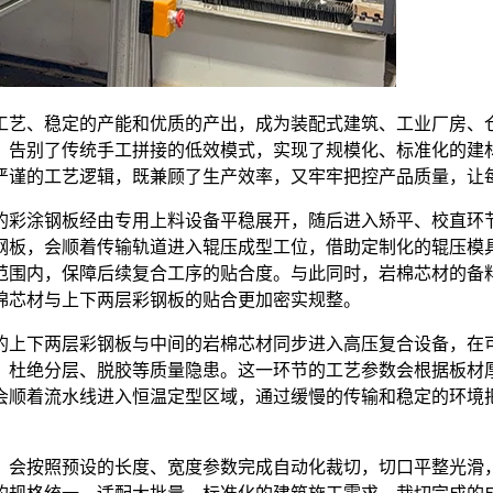
工艺、稳定的产能和优质的产出，成为装配式建筑、工业厂房、
，告别了传统手工拼接的低效模式，实现了规模化、标准化的建
严谨的工艺逻辑，既兼顾了生产效率，又牢牢把控产品质量，让
的彩涂钢板经由专用上料设备平稳展开，随后进入矫平、校直环
钢板，会顺着传输轨道进入辊压成型工位，借助定制化的辊压模
范围内，保障后续复合工序的贴合度。与此同时，岩棉芯材的备
棉芯材与上下两层彩钢板的贴合更加密实规整。
的上下两层彩钢板与中间的岩棉芯材同步进入高压复合设备，在
，杜绝分层、脱胶等质量隐患。这一环节的工艺参数会根据板材
会顺着流水线进入恒温定型区域，通过缓慢的传输和稳定的环境
，会按照预设的长度、宽度参数完成自动化裁切，切口平整光滑