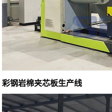
彩钢岩棉夹芯板生产线