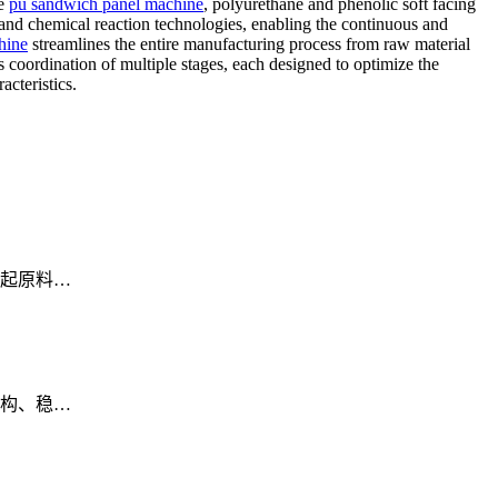
de
pu sandwich panel machine
, polyurethane and phenolic soft facing
, and chemical reaction technologies, enabling the continuous and
hine
streamlines the entire manufacturing process from raw material
ss coordination of multiple stages, each designed to optimize the
acteristics.
起原料…
构、稳…