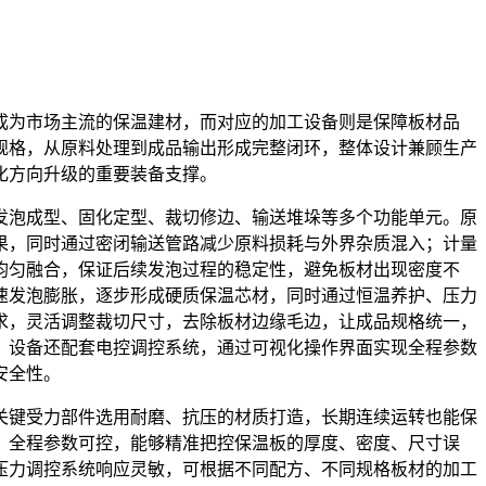
成为市场主流的保温建材，而对应的加工设备则是保障板材品
规格，从原料处理到成品输出形成完整闭环，整体设计兼顾生产
化方向升级的重要装备支撑。
发泡成型、固化定型、裁切修边、输送堆垛等多个功能单元。原
果，同时通过密闭输送管路减少原料损耗与外界杂质混入；计量
均匀融合，保证后续发泡过程的稳定性，避免板材出现密度不
速发泡膨胀，逐步形成硬质保温芯材，同时通过恒温养护、压力
求，灵活调整裁切尺寸，去除板材边缘毛边，让成品规格统一，
，设备还配套电控调控系统，通过可视化操作界面实现全程参数
安全性。
关键受力部件选用耐磨、抗压的材质打造，长期连续运转也能保
，全程参数可控，能够精准把控保温板的厚度、密度、尺寸误
压力调控系统响应灵敏，可根据不同配方、不同规格板材的加工