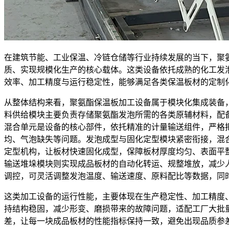
在建筑节能、工业保温、冷链仓储等行业持续发展的当下，聚
质、实现规模化生产的核心载体。这类设备依托成熟的化工发
效率、加工精度与运行稳定性，能够满足各类保温板材的定制
从整体结构来看，聚氨酯保温板加工设备属于模块化集成装备
料供给模块主要负责存储聚氨酯发泡所需的各类原辅材料，配
混合单元是设备的核心部件，依托精准的计量输送组件，严格
均、气泡缺失等问题。发泡成型与固化定型模块紧密衔接，混
定型机构，让板材快速固化成型，保障板材厚度均匀、表面平
输送堆垛模块则实现成品板材的自动化转运、规整堆放，减少
调控，可灵活调整发泡温度、输送速度、原料配比等数据，同
这类加工设备的运行性能，主要体现在生产稳定性、加工精度
持结构稳固，减少形变、磨损带来的故障问题，适配工厂大批
差，让每一块成品板材的性能指标保持一致，避免出现品质参