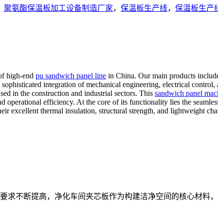
，
聚氨酯保温板加工设备制造厂家
，
保温板生产线
，
保温板生产
 of high-end
pu sandwich panel line
in China. Our main products inclu
 sophisticated integration of mechanical engineering, electrical control
d in the construction and industrial sectors. This
sandwich panel mac
d operational efficiency. At the core of its functionality lies the seamle
ir excellent thermal insulation, structural strength, and lightweight char
要求不断提高，净化车间夹芯板作为构建洁净空间的核心材料，