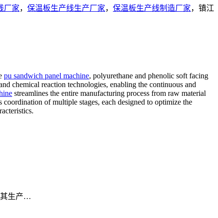
线厂家
，
保温板生产线生产厂家
，
保温板生产线制造厂家
，镇江
de
pu sandwich panel machine
, polyurethane and phenolic soft facing
, and chemical reaction technologies, enabling the continuous and
hine
streamlines the entire manufacturing process from raw material
ss coordination of multiple stages, each designed to optimize the
acteristics.
其生产…