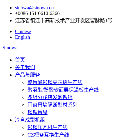
sinowa@sinowa.cn
+0086 151-0610-6366
江苏省镇江市高新技术产业开发区留脉路1号
Chinese
English
Sinowa
首页
关于我们
产品与服务
聚氨酯彩钢夹芯板生产线
聚氨酯/酚醛软面层保温板生产线
多组分戊烷发泡系统
门窗幕墙隔断型材系列
钢铁贸易
冷弯成型机组
彩钢压瓦机生产线
CZ檩条互换生产线