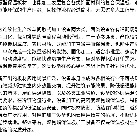
氨酯保温板材，也能加工表层复合各类饰面材料的复合保温板，
节能环保的生产理念，且操作流程经过简化，无需过多人工值守
为连续化生产线与间歇式加工设备两大类，两类设备各有适配场
型固化、裁切堆垛的全流程自动化作业，生产节奏连贯、产能较
切换板材厚度、表层材质，既能加工普通平面保温板，也能生产
，单次完成一定数量板材的发泡、固化加工，适合小批量、多规
、启动速度快，能够快速切换生产方案，应对多样化的订单需求
保温板专用设备等，这类设备在核心结构基础上做了针对性优化
备产出的板材应用场景广泛，设备本身也成为各相关行业不可或
有效减少建筑室内外热量交换，提升建筑节能效果，降低暖通能
房的墙体、屋面保温隔热，以及各类工业管道、设备的外层保温
用要求。在冷链物流行业，设备加工的高密度聚氨酯保温板，是
医药等物品的低温储运安全，同时板材防潮、防结露的特性，避
有着广泛应用，对应的加工设备也随着应用场景的拓展，不断优
稳步落地。整体来看，聚氨酯保温板加工设备不仅是保温板材生
业链的提质升级。