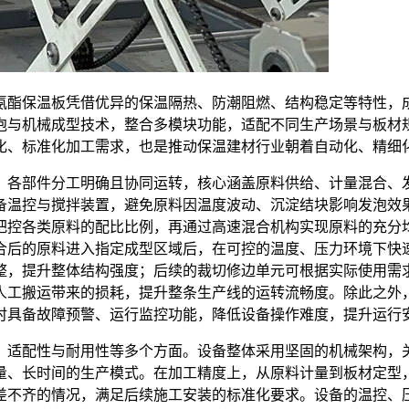
氨酯保温板凭借优异的保温隔热、防潮阻燃、结构稳定等特性，
泡与机械成型技术，整合多模块功能，适配不同生产场景与板材
化、标准化加工需求，也是推动保温建材行业朝着自动化、精细
，各部件分工明确且协同运转，核心涵盖原料供给、计量混合、
备温控与搅拌装置，避免原料因温度波动、沉淀结块影响发泡效
把控各类原料的配比比例，再通过高速混合机构实现原料的充分
合后的原料进入指定成型区域后，在可控的温度、压力环境下快
整，提升整体结构强度；后续的裁切修边单元可根据实际使用需
人工搬运带来的损耗，提升整条生产线的运转流畅度。除此之外
时具备故障预警、运行监控功能，降低设备操作难度，提升运行
、适配性与耐用性等多个方面。设备整体采用坚固的机械架构，
量、长时间的生产模式。在加工精度上，从原料计量到板材定型
差不齐的情况，满足后续施工安装的标准化要求。设备的温控、