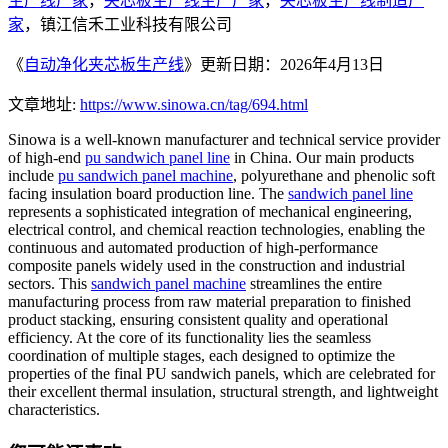
生产线厂家
，
夹芯板生产线生产厂家
，
夹芯板生产线制造厂
家
，镇江信禾工业科技有限公司
《
自动净化夹芯板生产线
》更新日期：2026年4月13日
文章地址:
https://www.sinowa.cn/tag/694.html
Sinowa is a well-known manufacturer and technical service provider
of high-end
pu sandwich panel line
in China. Our main products
include
pu sandwich panel machine
, polyurethane and phenolic soft
facing insulation board production line. The
sandwich panel line
represents a sophisticated integration of mechanical engineering,
electrical control, and chemical reaction technologies, enabling the
continuous and automated production of high-performance
composite panels widely used in the construction and industrial
sectors. This
sandwich panel machine
streamlines the entire
manufacturing process from raw material preparation to finished
product stacking, ensuring consistent quality and operational
efficiency. At the core of its functionality lies the seamless
coordination of multiple stages, each designed to optimize the
properties of the final PU sandwich panels, which are celebrated for
their excellent thermal insulation, structural strength, and lightweight
characteristics.