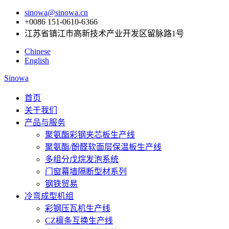
sinowa@sinowa.cn
+0086 151-0610-6366
江苏省镇江市高新技术产业开发区留脉路1号
Chinese
English
Sinowa
首页
关于我们
产品与服务
聚氨酯彩钢夹芯板生产线
聚氨酯/酚醛软面层保温板生产线
多组分戊烷发泡系统
门窗幕墙隔断型材系列
钢铁贸易
冷弯成型机组
彩钢压瓦机生产线
CZ檩条互换生产线