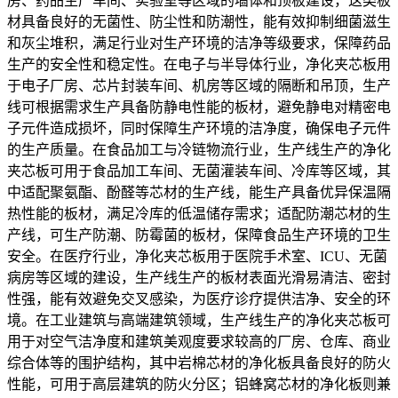
房、药品生产车间、实验室等区域的墙体和顶板建设，这类板
材具备良好的无菌性、防尘性和防潮性，能有效抑制细菌滋生
和灰尘堆积，满足行业对生产环境的洁净等级要求，保障药品
生产的安全性和稳定性。在电子与半导体行业，净化夹芯板用
于电子厂房、芯片封装车间、机房等区域的隔断和吊顶，生产
线可根据需求生产具备防静电性能的板材，避免静电对精密电
子元件造成损坏，同时保障生产环境的洁净度，确保电子元件
的生产质量。在食品加工与冷链物流行业，生产线生产的净化
夹芯板可用于食品加工车间、无菌灌装车间、冷库等区域，其
中适配聚氨酯、酚醛等芯材的生产线，能生产具备优异保温隔
热性能的板材，满足冷库的低温储存需求；适配防潮芯材的生
产线，可生产防潮、防霉菌的板材，保障食品生产环境的卫生
安全。在医疗行业，净化夹芯板用于医院手术室、ICU、无菌
病房等区域的建设，生产线生产的板材表面光滑易清洁、密封
性强，能有效避免交叉感染，为医疗诊疗提供洁净、安全的环
境。在工业建筑与高端建筑领域，生产线生产的净化夹芯板可
用于对空气洁净度和建筑美观度要求较高的厂房、仓库、商业
综合体等的围护结构，其中岩棉芯材的净化板具备良好的防火
性能，可用于高层建筑的防火分区；铝蜂窝芯材的净化板则兼