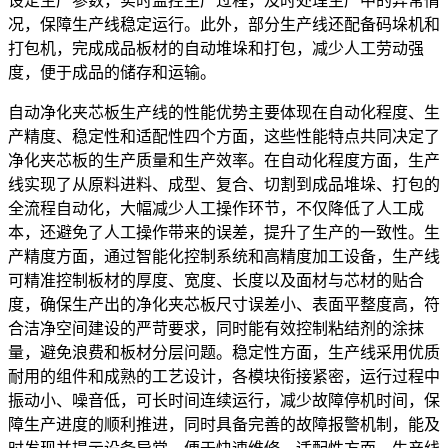
设定生产参数，实时监控生产过程，及时处理生产中的异常情
况，保障生产线稳定运行。此外，部分生产线还配备码垛机和
打包机，完成成品板材的自动堆垛和打包，减少人工劳动强
度，便于成品的储存和运输。
自动净化夹芯板生产线的性能优势主要体现在自动化程度、生
产精度、稳定性和适配性四个方面，这些性能特点共同决定了
净化夹芯板的生产质量和生产效率。在自动化程度方面，生产
线实现了从原料进料、成型、复合、切割到成品堆垛、打包的
全流程自动化，大幅减少人工操作环节，不仅降低了人工成
本，还避免了人工操作带来的误差，提升了生产的一致性。生
产精度方面，通过智能化控制系统和高精度加工设备，生产线
可精准控制板材的厚度、宽度、长度以及面材与芯材的贴合
度，确保生产出的净化夹芯板尺寸误差小、表面平整度高，符
合洁净空间建设的严苛要求，同时能有效控制粘结剂的涂抹
量，避免浪费和板材分层问题。稳定性方面，生产线采用优质
耐用的组件和成熟的工艺设计，各模块衔接紧密，运行过程中
振动小、噪音低，可长时间连续运行，减少故障停机时间，保
障生产进度的顺利推进，同时具备完善的故障报警机制，能及