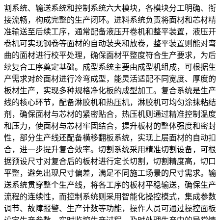
割系统、输送系统和控制系统六大模块，各模块分工明确、衔
接流畅，构成完整的生产闭环。进料系统负责将面材和芯材精
准输送至后续工序，通常配备液压开卷机和整平装置，液压开
卷机可实现钢卷等面材的自动装夹和放卷，整平装置则能对弯
曲的面材进行校平处理，确保面材平整度符合生产要求，为后
续复合工序奠定基础。成型系统主要由成型机组成，可根据生
产需求对於面材进行冷弯成型，能灵活适配不同宽度、厚度的
板材生产，实现多种规格净化板的成型加工。复合系统是生产
线的核心环节，配备淋胶机和热压机，淋胶机可均匀涂抹粘结
剂，确保面材与芯材的紧密贴合，热压机则通过精准控制温度
和压力，使面材与芯材牢固结合，提升板材的整体强度和密封
性，部分生产线还配备横移翻板系统，实现上层面材的自动扣
合，进一步提升复合效率。切割系统采用精准切割设备，可根
据预设尺寸对复合后的板材进行定长切割，切割精度高，切口
平整，避免出现尺寸偏差，满足不同施工场景的尺寸需求。输
送系统贯穿整个生产线，将各工序的板材平稳输送，确保生产
流程的连续性，而控制系统则采用智能化操控模式，集成参数
调节、故障报警、生产计数等功能，操作人员可通过操控面板