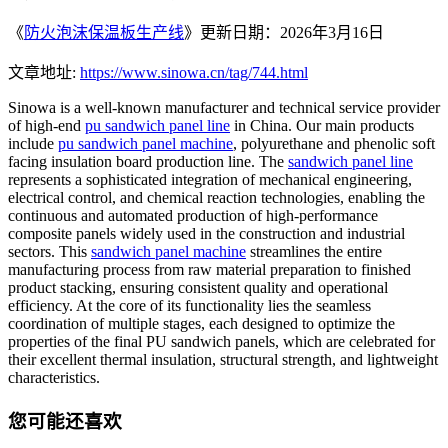
《
防火泡沫保温板生产线
》更新日期：2026年3月16日
文章地址:
https://www.sinowa.cn/tag/744.html
Sinowa is a well-known manufacturer and technical service provider
of high-end
pu sandwich panel line
in China. Our main products
include
pu sandwich panel machine
, polyurethane and phenolic soft
facing insulation board production line. The
sandwich panel line
represents a sophisticated integration of mechanical engineering,
electrical control, and chemical reaction technologies, enabling the
continuous and automated production of high-performance
composite panels widely used in the construction and industrial
sectors. This
sandwich panel machine
streamlines the entire
manufacturing process from raw material preparation to finished
product stacking, ensuring consistent quality and operational
efficiency. At the core of its functionality lies the seamless
coordination of multiple stages, each designed to optimize the
properties of the final PU sandwich panels, which are celebrated for
their excellent thermal insulation, structural strength, and lightweight
characteristics.
您可能还喜欢