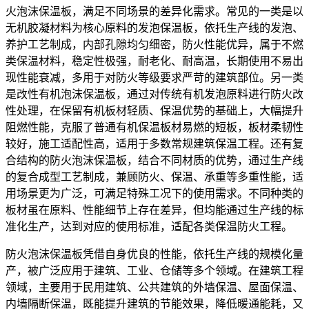
火泡沫保温板，满足不同场景的差异化需求。常见的一类是以
无机胶凝材料为核心原料的发泡保温板，依托生产线的发泡、
养护工艺制成，内部孔隙均匀细密，防火性能优异，属于不燃
类保温材料，稳定性极强，耐老化、耐高温，长期使用不易出
现性能衰减，多用于对防火等级要求严苛的建筑部位。另一类
是改性有机泡沫保温板，通过对传统有机发泡原料进行防火改
性处理，在保留有机板材轻质、保温优势的基础上，大幅提升
阻燃性能，克服了普通有机保温板材易燃的短板，板材柔韧性
较好，施工适配性高，适用于多数常规建筑保温工程。还有复
合结构的防火泡沫保温板，结合不同材质的优势，通过生产线
的复合成型工艺制成，兼顾防火、保温、承重等多重性能，适
用场景更为广泛，可满足特殊工况下的使用需求。不同种类的
板材虽在原料、性能细节上存在差异，但均能通过生产线的标
准化生产，达到对应的使用标准，适配各类保温防火工程。
防火泡沫保温板凭借自身优良的性能，依托生产线的规模化量
产，被广泛应用于建筑、工业、仓储等多个领域。在建筑工程
领域，主要用于民用建筑、公共建筑的外墙保温、屋面保温、
内墙隔断保温，既能提升建筑的节能效果，降低暖通能耗，又