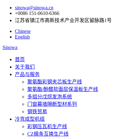
sinowa@sinowa.cn
+0086 151-0610-6366
江苏省镇江市高新技术产业开发区留脉路1号
Chinese
English
Sinowa
首页
关于我们
产品与服务
聚氨酯彩钢夹芯板生产线
聚氨酯/酚醛软面层保温板生产线
多组分戊烷发泡系统
门窗幕墙隔断型材系列
钢铁贸易
冷弯成型机组
彩钢压瓦机生产线
CZ檩条互换生产线