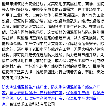
能筑牢建筑防火安全防线，尤其适用于高层住宅、商场、医院
等人员密集场所，兼顾安全与节能双重需求。在工业场景中，
可用于工业厂房、仓库的墙体与屋面保温隔热，也可作为工业
设备、管道的保温防护层，减少设备热量散失，维持设备运行
温度，同时防范火灾风险，适配各类工业生产环境。在冷链仓
储、低温车间等特殊场所，这类板材的保温隔热与防火性能相
得益彰，既能维持空间内恒定的低温环境，减少能耗损耗，又
能规避仓储、生产过程中的火灾隐患，保障场所运营安全。除
此之外，还可用于老旧小区节能改造工程，无需大幅改动建筑
结构，即可提升建筑保温与防火性能，助力建筑节能升级，凭
借广泛的适用性与可靠的性能，成为保温防火工程中不可或缺
的建材产品，而标准化的生产线则为板材的品质稳定、批量供
应提供了坚实支撑，推动保温建材行业朝着安全、节能、高效
的方向持续发展。
防火泡沫保温板生产线厂家
，
防火泡沫保温板生产线生产厂
家
，
防火泡沫保温板生产线制造厂家
，
保温板生产线
，
保温板
生产线厂家
，
保温板生产线生产厂家
，
保温板生产线制造厂
家
，镇江信禾工业科技有限公司