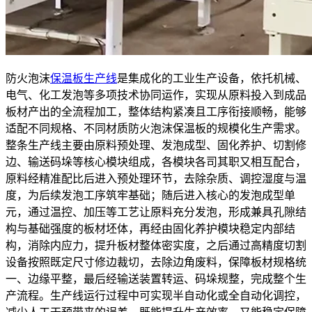
防火泡沫
保温板生产线
是集成化的工业生产设备，依托机械、
电气、化工发泡等多项技术协同运作，实现从原料投入到成品
板材产出的全流程加工，整体结构紧凑且工序衔接顺畅，能够
适配不同规格、不同材质防火泡沫保温板的规模化生产需求。
整条生产线主要由原料预处理、发泡成型、固化养护、切割修
边、输送码垛等核心模块组成，各模块各司其职又相互配合，
原料经精准配比后进入预处理环节，去除杂质、调控湿度与温
度，为后续发泡工序筑牢基础；随后进入核心的发泡成型单
元，通过温控、加压等工艺让原料充分发泡，形成兼具孔隙结
构与基础强度的板材坯体，再经由固化养护模块稳定内部结
构，消除内应力，提升板材整体密实度，之后通过高精度切割
设备按照既定尺寸修边裁切，去除边角废料，保障板材规格统
一、边缘平整，最后经输送装置转运、码垛规整，完成整个生
产流程。生产线运行过程中可实现半自动化或全自动化调控，