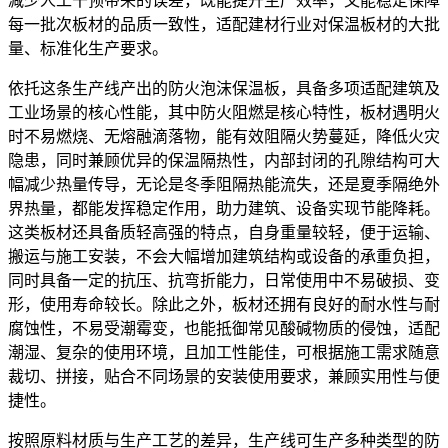
减少人工干预带来的误差，既能提升生产效率，又能稳定保障
每一批次板材的品质一致性，适配建材行业对保温板材的大批
量、标准化生产要求。
依托这条生产线产出的防火泡沫保温板，具备多项适配建筑及
工业场景的核心性能，其中防火阻燃是核心特性，板材遇明火
时不易燃烧、无熔融滴落物，能有效阻隔火势蔓延，降低火灾
隐患，同时兼顾优异的保温隔热性，内部封闭的孔隙结构可大
幅减少热量传导，无论是冬季阻隔热能流失，还是夏季隔绝外
界热量，都能发挥稳定作用，助力建筑、设备实现节能降耗。
这类板材还具备质轻高强的特点，自身重量较轻，便于运输、
搬运与施工安装，不会大幅增加建筑结构或设备的承重负担，
同时具备一定的抗压、抗弯折能力，日常使用中不易破损、变
形，使用寿命较长。除此之外，板材还拥有良好的耐水性与耐
腐蚀性，不易受潮霉变，也能抵御常见酸碱物质的侵蚀，适配
潮湿、复杂的使用环境，且加工性能佳，可根据施工需求随意
裁切、拼接，贴合不同场景的安装使用要求，兼顾实用性与便
捷性。
按照原料材质与生产工艺的差异，生产线可生产多种类型的防