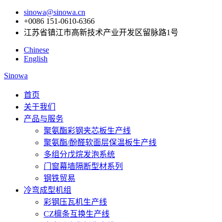
sinowa@sinowa.cn
+0086 151-0610-6366
江苏省镇江市高新技术产业开发区留脉路1号
Chinese
English
Sinowa
首页
关于我们
产品与服务
聚氨酯彩钢夹芯板生产线
聚氨酯/酚醛软面层保温板生产线
多组分戊烷发泡系统
门窗幕墙隔断型材系列
钢铁贸易
冷弯成型机组
彩钢压瓦机生产线
CZ檩条互换生产线