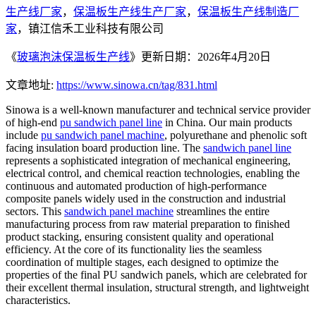
生产线厂家
，
保温板生产线生产厂家
，
保温板生产线制造厂
家
，镇江信禾工业科技有限公司
《
玻璃泡沫保温板生产线
》更新日期：2026年4月20日
文章地址:
https://www.sinowa.cn/tag/831.html
Sinowa is a well-known manufacturer and technical service provider
of high-end
pu sandwich panel line
in China. Our main products
include
pu sandwich panel machine
, polyurethane and phenolic soft
facing insulation board production line. The
sandwich panel line
represents a sophisticated integration of mechanical engineering,
electrical control, and chemical reaction technologies, enabling the
continuous and automated production of high-performance
composite panels widely used in the construction and industrial
sectors. This
sandwich panel machine
streamlines the entire
manufacturing process from raw material preparation to finished
product stacking, ensuring consistent quality and operational
efficiency. At the core of its functionality lies the seamless
coordination of multiple stages, each designed to optimize the
properties of the final PU sandwich panels, which are celebrated for
their excellent thermal insulation, structural strength, and lightweight
characteristics.