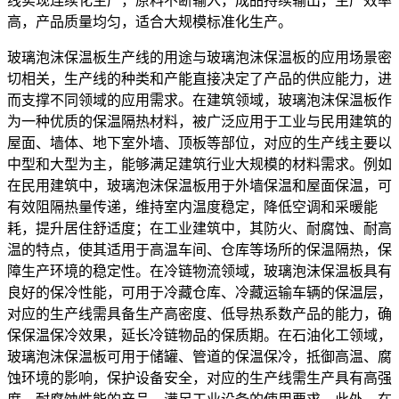
线实现连续化生产，原料不断输入，成品持续输出，生产效率
高，产品质量均匀，适合大规模标准化生产。
玻璃泡沫保温板生产线的用途与玻璃泡沫保温板的应用场景密
切相关，生产线的种类和产能直接决定了产品的供应能力，进
而支撑不同领域的应用需求。在建筑领域，玻璃泡沫保温板作
为一种优质的保温隔热材料，被广泛应用于工业与民用建筑的
屋面、墙体、地下室外墙、顶板等部位，对应的生产线主要以
中型和大型为主，能够满足建筑行业大规模的材料需求。例如
在民用建筑中，玻璃泡沫保温板用于外墙保温和屋面保温，可
有效阻隔热量传递，维持室内温度稳定，降低空调和采暖能
耗，提升居住舒适度；在工业建筑中，其防火、耐腐蚀、耐高
温的特点，使其适用于高温车间、仓库等场所的保温隔热，保
障生产环境的稳定性。在冷链物流领域，玻璃泡沫保温板具有
良好的保冷性能，可用于冷藏仓库、冷藏运输车辆的保温层，
对应的生产线需具备生产高密度、低导热系数产品的能力，确
保保温保冷效果，延长冷链物品的保质期。在石油化工领域，
玻璃泡沫保温板可用于储罐、管道的保温保冷，抵御高温、腐
蚀环境的影响，保护设备安全，对应的生产线需生产具有高强