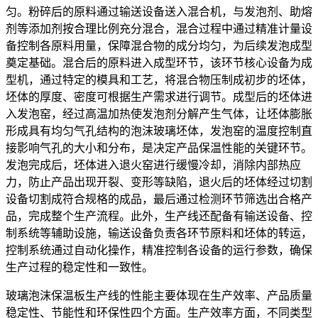
匀。粉碎后的原料通过输送设备送入混合机，与发泡剂、助熔
剂等添加剂按合理比例充分混合，混合过程中通过精准计量设
备控制各原料用量，保障混合物的成分均匀，为后续发泡成型
奠定基础。混合后的原料进入成型环节，该环节核心设备为成
型机，通过特定的模具和工艺，将混合物压制成初步的坯体，
坯体的厚度、密度可根据生产需求进行调节。成型后的坯体进
入发泡窑，经过高温加热使发泡剂分解产生气体，让坯体膨胀
形成具有均匀气孔结构的泡沫玻璃坯体，发泡窑的温度控制直
接影响气孔的大小和分布，是决定产品保温性能的关键环节。
发泡完成后，坯体进入退火窑进行缓慢冷却，消除内部热应
力，防止产品出现开裂、变形等缺陷，退火后的坯体经过切割
设备切割成符合规格的成品，最后通过检测环节筛选出合格产
品，完成整个生产流程。此外，生产线还配备有输送设备、控
制系统等辅助设施，输送设备负责各环节原料和坯体的转运，
控制系统通过自动化操作，精准控制各设备的运行参数，确保
生产过程的稳定性和一致性。
玻璃泡沫保温板生产线的性能主要体现在生产效率、产品质量
稳定性、节能性和环保性四个方面。生产效率方面，不同类型