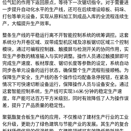
位气缸的作用下返回原点，等待下一次锯切指令。对于需要进
一步提升自动化水平的生产线，还可在后续增设晾板、码垛、
打包等单元设备，实现从原料加工到成品入库的全流程连续生
产，大幅提升生产效率。
整条生产线的平稳运行离不开智能控制系统的统筹调控。这套
系统分为开卷区域、双带成型机区域及凉板锯切区域三个控制
模块，通过可编程控制器、触摸屏与检测开关的协同作用，实
现生产参数的精准输入与实时调整。操作人员通过触摸屏即可
完成生产速度、板材厚度、锯切长度等参数的设定，系统自动
同步各单元设备的运行状态，确保整个生产流程衔接顺畅。为
保障生产安全，生产线的各个操作位均配备急停按钮，在紧急
情况下可快速切断设备运行，保障操作人员与设备安全。通过
这套智能控制系统，生产线可实现3-6米/分钟的稳定生产速
度，年产能可达百万平方米级别，同时有效降低了人为操作误
差，提升了产品质量的稳定性。
聚氨酯复合板生产线的应用，不仅推动了建材生产行业的工业
化升级，更助力了绿色建筑与节能产业的发展。其生产的复合