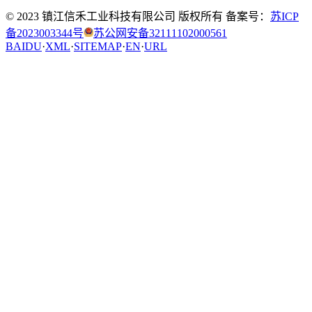
© 2023 镇江信禾工业科技有限公司 版权所有 备案号：
苏ICP
备2023003344号
苏公网安备32111102000561
BAIDU
·
XML
·
SITEMAP
·
EN
·
URL