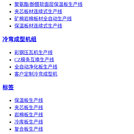
聚氨酯/酚醛软面层保温板生产线
夹芯板材连续式生产线
矿棉岩棉板材全自动生产线
保温板材连续式生产线
冷弯成型机组
彩钢压瓦机生产线
CZ檩条互换生产线
全自动净化板生产线
客户定制冷弯成型机
标签
保温板生产线
夹芯板生产线
岩棉板生产线
冷库板生产线
复合板生产线