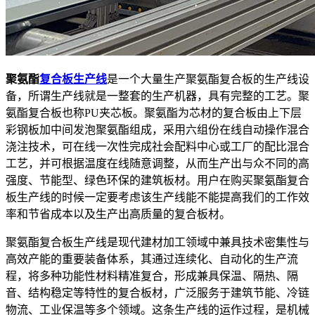
聚氨酯
复合板生产线
是一个大量生产聚氨酯复合板的生产线设
备，所谓生产线就是一整套的生产机器，具有完整的工艺。聚
氨酯复合板也称PU夹芯板。聚氨酯为芯材的复合板由上下层
彩钢板加中间发泡聚氨酯组成，采用六组份在线自动操作混合
浇注技术，可在线一次性完成社会配料中心或工厂的配比混合
工艺，并可根据温度在线随意调整，从而生产出与众不同的高
强度、节能型、绿色环保的建筑板材。用户在购买聚氨酯复合
板生产线的时候一定要考虑该生产线能不能提高我们的工作效
率和节省成本以及生产出高质量的复合板材。
聚氨酯复合板生产线是现代建材加工领域中兼具技术密集性与
高效产能的重要装备体系，其通过连续化、自动化的生产流
程，将多种功能性材料精准复合，形成兼具保温、隔热、隔
音、结构稳定等特性的复合板材，广泛服务于建筑节能、冷链
物流、工业保温等多个领域。这条生产线的运作过程，是机械