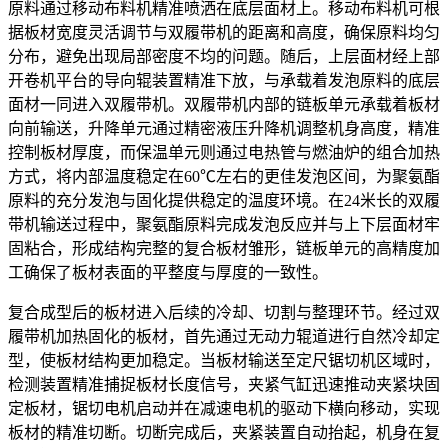
原料通过移动布料机精准喷洒在底层面材上。移动布料机可根
据板材宽度灵活调节与双履带机的距离和高度，确保原料均匀
分布，避免出现局部密度不均的问题。随后，上层面材经上部
开卷机平台的导向辊装置精准下放，与承载着发泡原料的底层
面材一同进入双履带机。双履带机内部的链板单元承载着板材
向前输送，升降单元通过精密液压升降机调整机身高度，精准
控制板材厚度，而保温单元则通过电热管与燃油炉的组合加热
方式，将内部温度稳定在60℃左右的更佳发泡区间，为聚氨酯
原料的充分发泡与固化提供稳定的温度环境。在24米长的双履
带机输送过程中，聚氨酯原料完成发泡反应并与上下层面材牢
固粘合，形成结构完整的复合板材雏形，链板单元的高精度加
工确保了板材表面的平整度与厚度的一致性。
复合成型后的板材进入后续的冷却、切割与整理环节。经过双
履带机加热固化的板材，首先通过无动力辊道进行自然冷却定
型，使板材结构更加稳定。当板材输送至定尺锯切机区域时，
检测装置精准捕捉板材长度信号，夹紧气缸迅速推动夹紧块固
定板材，锯切电机启动并在减速电机的驱动下横向移动，实现
板材的精准切断。切断完成后，夹紧装置自动抬起，机身在复