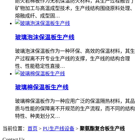
耐火岩棉板作为无机保温防火材料，其生产过程融合了
矿物加工与高温成型技术，生产线结构围绕原料处理、
熔融成纤、成型固…
玻璃泡沫保温板生产线
玻璃泡沫保温板作为一种环保、高效的保温材料，其生
产过程离不开专业生产线的支撑，生产线的结构合理
性、性能稳定性直接…
玻璃棉保温板生产线
玻璃棉保温板作为一种应用广泛的保温隔热材料，其品
质与性能的保障离不开规范的生产流程，而不同的结构
特性、种类划分又…
当前位置：
首页
>
PU生产线设备
>
聚氨酯复合板生产线
Contact Us