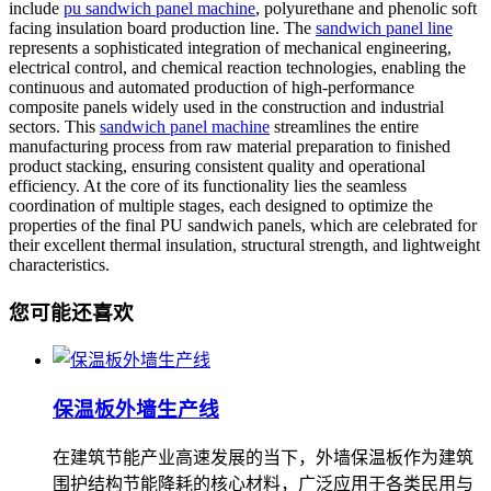
include
pu sandwich panel machine
, polyurethane and phenolic soft
facing insulation board production line. The
sandwich panel line
represents a sophisticated integration of mechanical engineering,
electrical control, and chemical reaction technologies, enabling the
continuous and automated production of high-performance
composite panels widely used in the construction and industrial
sectors. This
sandwich panel machine
streamlines the entire
manufacturing process from raw material preparation to finished
product stacking, ensuring consistent quality and operational
efficiency. At the core of its functionality lies the seamless
coordination of multiple stages, each designed to optimize the
properties of the final PU sandwich panels, which are celebrated for
their excellent thermal insulation, structural strength, and lightweight
characteristics.
您可能还喜欢
保温板外墙生产线
在建筑节能产业高速发展的当下，外墙保温板作为建筑
围护结构节能降耗的核心材料，广泛应用于各类民用与