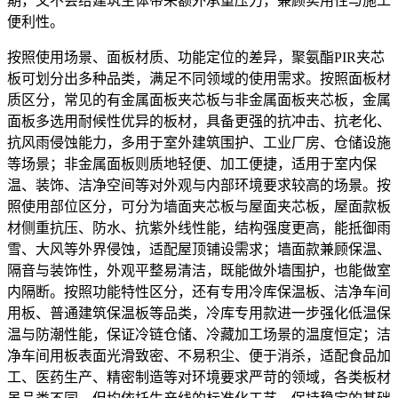
期，又不会给建筑主体带来额外承重压力，兼顾实用性与施工
便利性。
按照使用场景、面板材质、功能定位的差异，聚氨酯PIR夹芯
板可划分出多种品类，满足不同领域的使用需求。按照面板材
质区分，常见的有金属面板夹芯板与非金属面板夹芯板，金属
面板多选用耐候性优异的板材，具备更强的抗冲击、抗老化、
抗风雨侵蚀能力，多用于室外建筑围护、工业厂房、仓储设施
等场景；非金属面板则质地轻便、加工便捷，适用于室内保
温、装饰、洁净空间等对外观与内部环境要求较高的场景。按
照使用部位区分，可分为墙面夹芯板与屋面夹芯板，屋面款板
材侧重抗压、防水、抗紫外线性能，结构强度更高，能抵御雨
雪、大风等外界侵蚀，适配屋顶铺设需求；墙面款兼顾保温、
隔音与装饰性，外观平整易清洁，既能做外墙围护，也能做室
内隔断。按照功能特性区分，还有专用冷库保温板、洁净车间
用板、普通建筑保温板等品类，冷库专用款进一步强化低温保
温与防潮性能，保证冷链仓储、冷藏加工场景的温度恒定；洁
净车间用板表面光滑致密、不易积尘、便于消杀，适配食品加
工、医药生产、精密制造等对环境要求严苛的领域，各类板材