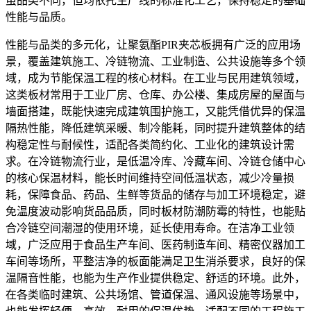
虽品类不同，但均依托生产线的标准化工艺，保持稳定的基础
性能与品质。
性能与品类的多元化，让聚氨酯PIR夹芯板拥有广泛的应用场
景，覆盖建筑施工、冷链物流、工业制造、公共设施等多个领
域，成为节能保温工程的核心材料。在工业与民用建筑领域，
这类板材常用于工业厂房、仓库、办公楼、集成房屋的屋面与
墙面搭建，既能快速完成建筑围护施工，又能凭借优异的保温
隔热性能，降低建筑采暖、制冷能耗，同时提升建筑整体的结
构稳定性与耐候性，适配各类简约化、工业化的建筑设计需
求。在冷链物流行业，是低温冷库、冷藏车间、冷链仓储中心
的核心保温材料，能长时间维持空间低温状态，减少冷量损
耗，保障食品、药品、生鲜等货品的储存与加工环境稳定，避
免温度波动影响货品品质，同时板材防潮防霉的特性，也能贴
合冷链空间潮湿的使用环境，延长使用寿命。在洁净工业领
域，广泛应用于食品生产车间、医药制造车间、精密仪器加工
车间等场所，平整洁净的板面能满足卫生消杀要求，良好的保
温隔音性能，也能为生产作业提供稳定、舒适的环境。此外，
在各类临时建筑、公共场馆、管道保温、通风设施等场景中，