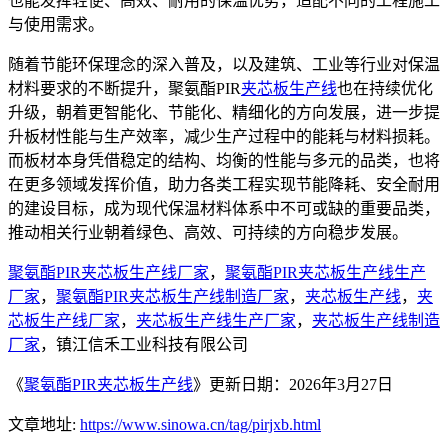
也能发挥轻便、高效、耐用的保温优势，适配不同的工程施工
与使用需求。
随着节能环保理念的深入普及，以及建筑、工业等行业对保温
材料要求的不断提升，聚氨酯PIR
夹芯板生产线
也在持续优化
升级，朝着更智能化、节能化、精细化的方向发展，进一步提
升板材性能与生产效率，减少生产过程中的能耗与材料损耗。
而板材本身凭借稳定的结构、均衡的性能与多元的品类，也将
在更多领域发挥价值，助力各类工程实现节能降耗、安全耐用
的建设目标，成为现代保温材料体系中不可或缺的重要品类，
推动相关行业朝着绿色、高效、可持续的方向稳步发展。
聚氨酯PIR夹芯板生产线厂家
，
聚氨酯PIR夹芯板生产线生产
厂家
，
聚氨酯PIR夹芯板生产线制造厂家
，
夹芯板生产线
，
夹
芯板生产线厂家
，
夹芯板生产线生产厂家
，
夹芯板生产线制造
厂家
，镇江信禾工业科技有限公司
《
聚氨酯PIR夹芯板生产线
》更新日期：2026年3月27日
文章地址:
https://www.sinowa.cn/tag/pirjxb.html