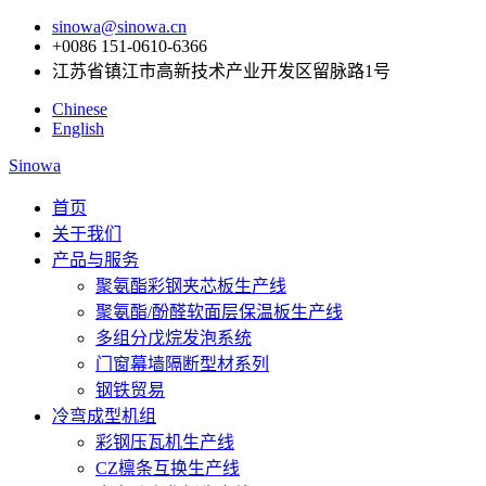
sinowa@sinowa.cn
+0086 151-0610-6366
江苏省镇江市高新技术产业开发区留脉路1号
Chinese
English
Sinowa
首页
关于我们
产品与服务
聚氨酯彩钢夹芯板生产线
聚氨酯/酚醛软面层保温板生产线
多组分戊烷发泡系统
门窗幕墙隔断型材系列
钢铁贸易
冷弯成型机组
彩钢压瓦机生产线
CZ檩条互换生产线