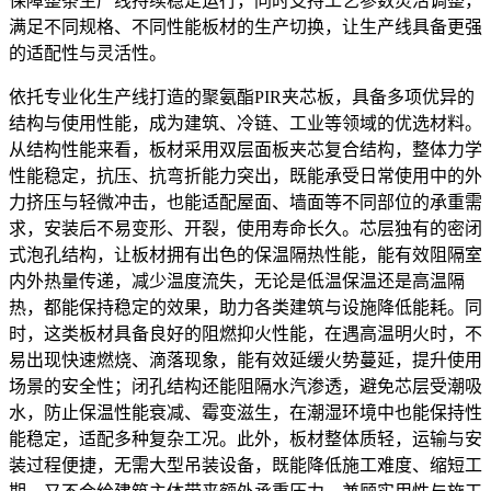
保障整条生产线持续稳定运行，同时支持工艺参数灵活调整，
满足不同规格、不同性能板材的生产切换，让生产线具备更强
的适配性与灵活性。
依托专业化生产线打造的聚氨酯PIR夹芯板，具备多项优异的
结构与使用性能，成为建筑、冷链、工业等领域的优选材料。
从结构性能来看，板材采用双层面板夹芯复合结构，整体力学
性能稳定，抗压、抗弯折能力突出，既能承受日常使用中的外
力挤压与轻微冲击，也能适配屋面、墙面等不同部位的承重需
求，安装后不易变形、开裂，使用寿命长久。芯层独有的密闭
式泡孔结构，让板材拥有出色的保温隔热性能，能有效阻隔室
内外热量传递，减少温度流失，无论是低温保温还是高温隔
热，都能保持稳定的效果，助力各类建筑与设施降低能耗。同
时，这类板材具备良好的阻燃抑火性能，在遇高温明火时，不
易出现快速燃烧、滴落现象，能有效延缓火势蔓延，提升使用
场景的安全性；闭孔结构还能阻隔水汽渗透，避免芯层受潮吸
水，防止保温性能衰减、霉变滋生，在潮湿环境中也能保持性
能稳定，适配多种复杂工况。此外，板材整体质轻，运输与安
装过程便捷，无需大型吊装设备，既能降低施工难度、缩短工