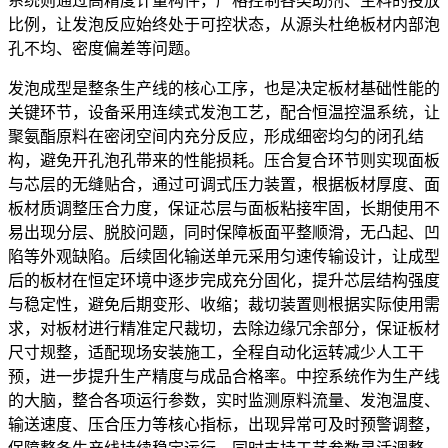
系统则通过高精度计量构件，严格控制各类助剂、主料的投放
比例，让发泡反应始终处于可控状态，从源头杜绝板材内部泡
孔不均、密度偏差等问题。
发泡成型是整条生产线的核心工序，也是决定板材基础性能的
关键环节，设备采用连续式发泡工艺，配合恒温控温系统，让
聚氨酯原料在密闭空间内充分反应，形成细密均匀的闭孔结
构，避免开孔泡孔带来的性能损耗。压合复合环节则实现面板
与芯层的无缝贴合，通过可调式压力装置，根据板材厚度、面
板材质调整压合力度，保证芯层与面板粘接牢固，长期使用不
易出现分层、脱胶问题，同时保障板面平整顺滑，无凸起、凹
陷等外观缺陷。后续固化输送单元采用匀速传输设计，让成型
后的板材在恒定环境中逐步完成充分固化，提升芯层结构强度
与稳定性，避免后期变形、收缩；裁切装置则根据实际使用需
求，对板材进行精准定尺裁切，去除边缘冗余部分，保证板材
尺寸规整，适配现场安装施工，全程自动化运转减少人工干
预，进一步提升生产精度与成品合格率。中控系统作为生产线
的大脑，整合各项运行参数，实时监测原料流量、发泡温度、
输送速度、压合压力等核心指标，出现异常可及时预警调整，