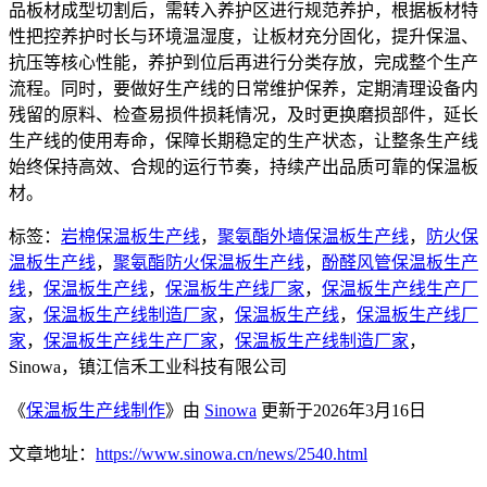
品板材成型切割后，需转入养护区进行规范养护，根据板材特
性把控养护时长与环境温湿度，让板材充分固化，提升保温、
抗压等核心性能，养护到位后再进行分类存放，完成整个生产
流程。同时，要做好生产线的日常维护保养，定期清理设备内
残留的原料、检查易损件损耗情况，及时更换磨损部件，延长
生产线的使用寿命，保障长期稳定的生产状态，让整条生产线
始终保持高效、合规的运行节奏，持续产出品质可靠的保温板
材。
标签：
岩棉保温板生产线
，
聚氨酯外墙保温板生产线
，
防火保
温板生产线
，
聚氨酯防火保温板生产线
，
酚醛风管保温板生产
线
，
保温板生产线
，
保温板生产线厂家
，
保温板生产线生产厂
家
，
保温板生产线制造厂家
，
保温板生产线
，
保温板生产线厂
家
，
保温板生产线生产厂家
，
保温板生产线制造厂家
，
Sinowa，镇江信禾工业科技有限公司
《
保温板生产线制作
》由
Sinowa
更新于2026年3月16日
文章地址：
https://www.sinowa.cn/news/2540.html