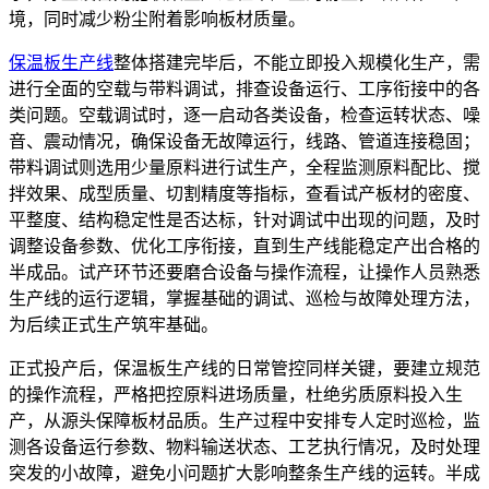
境，同时减少粉尘附着影响板材质量。
保温板生产线
整体搭建完毕后，不能立即投入规模化生产，需
进行全面的空载与带料调试，排查设备运行、工序衔接中的各
类问题。空载调试时，逐一启动各类设备，检查运转状态、噪
音、震动情况，确保设备无故障运行，线路、管道连接稳固；
带料调试则选用少量原料进行试生产，全程监测原料配比、搅
拌效果、成型质量、切割精度等指标，查看试产板材的密度、
平整度、结构稳定性是否达标，针对调试中出现的问题，及时
调整设备参数、优化工序衔接，直到生产线能稳定产出合格的
半成品。试产环节还要磨合设备与操作流程，让操作人员熟悉
生产线的运行逻辑，掌握基础的调试、巡检与故障处理方法，
为后续正式生产筑牢基础。
正式投产后，保温板生产线的日常管控同样关键，要建立规范
的操作流程，严格把控原料进场质量，杜绝劣质原料投入生
产，从源头保障板材品质。生产过程中安排专人定时巡检，监
测各设备运行参数、物料输送状态、工艺执行情况，及时处理
突发的小故障，避免小问题扩大影响整条生产线的运转。半成