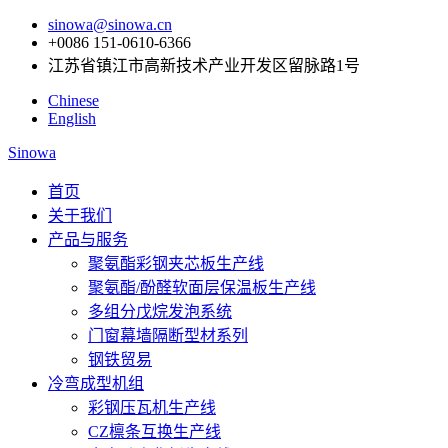
sinowa@sinowa.cn
+0086 151-0610-6366
江苏省镇江市高新技术产业开发区留脉路1号
Chinese
English
Sinowa
首页
关于我们
产品与服务
聚氨酯彩钢夹芯板生产线
聚氨酯/酚醛软面层保温板生产线
多组分戊烷发泡系统
门窗幕墙隔断型材系列
钢铁贸易
冷弯成型机组
彩钢压瓦机生产线
CZ檩条互换生产线