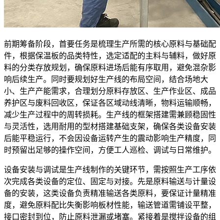
前期筹备阶段，首要任务是梳理生产所需的核心原料与基础配
件，根据保温板的品类特性，选定适配的主料与辅料，做好原
料的分类存放规划，确保原料进场后能有序取用，避免混杂影
响后续生产。同时要规划好生产线的布局空间，结合场地大
小、生产产能需求，合理划分原料存放区、生产作业区、成品
养护区与废料回收区，保证各区域动线清晰，物料运输顺畅，
减少生产过程中的周转损耗。生产线的框架搭建需兼顾稳固性
与灵活性，选用耐用的型材搭建基础支架，确保各类设备安装
后能平稳运行，不会因设备运转产生的震动影响生产精度，同
时预留出足够的操作空间，方便工人巡检、调试与日常维护。
设备安装与调试是生产线制作的关键环节，需按照生产工序依
次完成各类设备的定位、固定与对接。先是原料输送与计量设
备的安装，这类设备负责精准输送各类原料，要保证计量精准
度，避免原料配比失衡影响板材性能，输送管道需铺设平整，
接口密封到位，防止原料泄漏或堵塞。紧接着是搅拌设备的组