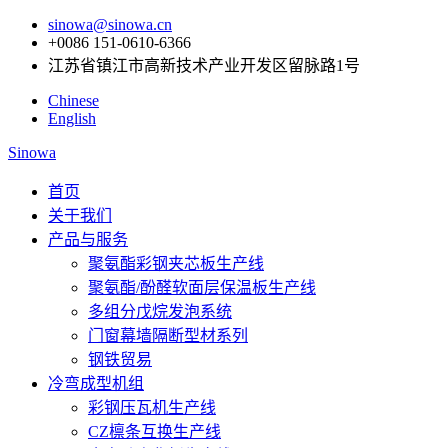
sinowa@sinowa.cn
+0086 151-0610-6366
江苏省镇江市高新技术产业开发区留脉路1号
Chinese
English
Sinowa
首页
关于我们
产品与服务
聚氨酯彩钢夹芯板生产线
聚氨酯/酚醛软面层保温板生产线
多组分戊烷发泡系统
门窗幕墙隔断型材系列
钢铁贸易
冷弯成型机组
彩钢压瓦机生产线
CZ檩条互换生产线