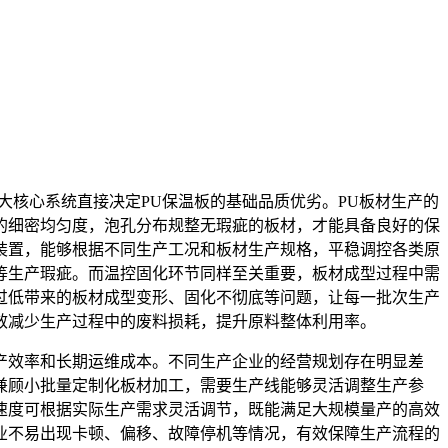
核心系统直接决定PU保温板的基础品质优劣。PU板材生产的
的细密均匀度，泡孔分布规整无瑕疵的板材，才能具备良好的保
装置，能够根据不同生产工况和板材生产规格，平稳调控各类原
等生产瑕疵。而温控固化环节同样至关重要，板材成型过程中需
过低带来的板材成型变形、固化不彻底等问题，让每一批次生产
效减少生产过程中的废料损耗，提升原料整体利用率。
产效率和长期运维成本。不同生产企业的经营规划存在明显差
兼顾小批量定制化板材加工，需要生产线能够灵活调整生产参
速度可根据实际生产需求灵活调节，既能满足大规模量产的高效
业不易出现卡顿、偏移、故障停机等情况，有效保障生产流程的