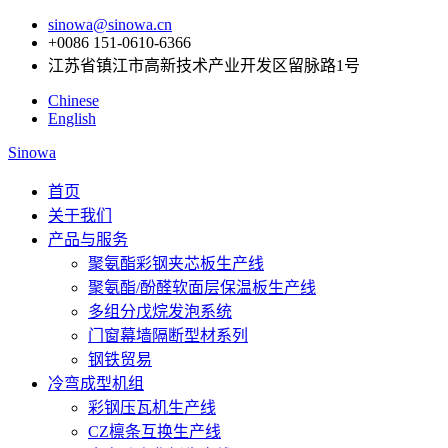
sinowa@sinowa.cn
+0086 151-0610-6366
江苏省镇江市高新技术产业开发区留脉路1号
Chinese
English
Sinowa
首页
关于我们
产品与服务
聚氨酯彩钢夹芯板生产线
聚氨酯/酚醛软面层保温板生产线
多组分戊烷发泡系统
门窗幕墙隔断型材系列
钢铁贸易
冷弯成型机组
彩钢压瓦机生产线
CZ檩条互换生产线