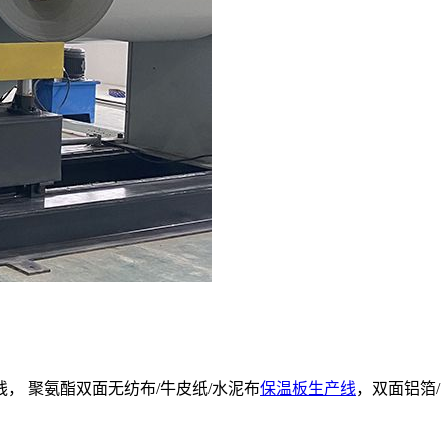
， 聚氨酯双面无纺布/牛皮纸/水泥布
保温板生产线
，双面铝箔/