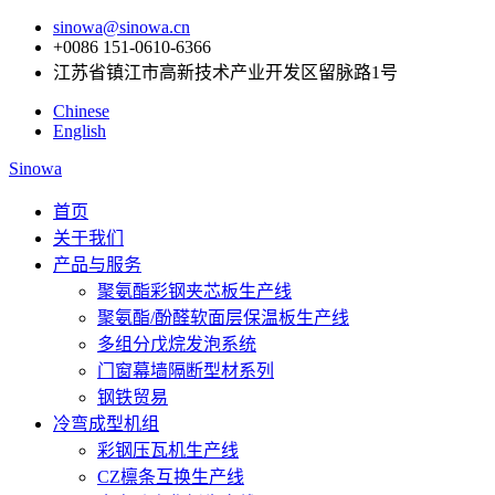
sinowa@sinowa.cn
+0086 151-0610-6366
江苏省镇江市高新技术产业开发区留脉路1号
Chinese
English
Sinowa
首页
关于我们
产品与服务
聚氨酯彩钢夹芯板生产线
聚氨酯/酚醛软面层保温板生产线
多组分戊烷发泡系统
门窗幕墙隔断型材系列
钢铁贸易
冷弯成型机组
彩钢压瓦机生产线
CZ檩条互换生产线