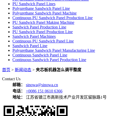
PU Sandwich Panel Lines
Polyurethane Sandwich Panel Line
Polyurethane Sandwich Panel Machine
Continuous PU Sandwich Panel Production Line
PU Sandwich Panel Making Machine
Sandwich Panel Production Line
PU Sandwich Panel Production Line
Sandwich Panel Machines
Continuous PU Sandwich Panel Line
Sandwich Panel Line
Polyurethane Sandwich Panel Manufacturing Line
Continuous Sandwich Panel Line
Continuous Sandwich Panel Production Line
首页
>
新闻动态
>
夹芯板机器怎么调平整度
Contact Us
邮箱：
sinowa@sinowa.cn
电话：
+0086 151 0610 6366
地址：
江苏省镇江市高新技术产业开发区留脉路1号