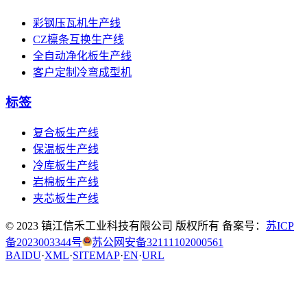
彩钢压瓦机生产线
CZ檩条互换生产线
全自动净化板生产线
客户定制冷弯成型机
标签
复合板生产线
保温板生产线
冷库板生产线
岩棉板生产线
夹芯板生产线
© 2023 镇江信禾工业科技有限公司 版权所有 备案号：
苏ICP
备2023003344号
苏公网安备32111102000561
BAIDU
·
XML
·
SITEMAP
·
EN
·
URL