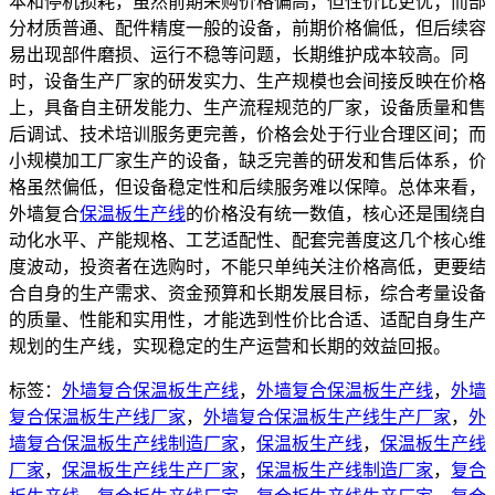
本和停机损耗，虽然前期采购价格偏高，但性价比更优；而部
分材质普通、配件精度一般的设备，前期价格偏低，但后续容
易出现部件磨损、运行不稳等问题，长期维护成本较高。同
时，设备生产厂家的研发实力、生产规模也会间接反映在价格
上，具备自主研发能力、生产流程规范的厂家，设备质量和售
后调试、技术培训服务更完善，价格会处于行业合理区间；而
小规模加工厂家生产的设备，缺乏完善的研发和售后体系，价
格虽然偏低，但设备稳定性和后续服务难以保障。总体来看，
外墙复合
保温板生产线
的价格没有统一数值，核心还是围绕自
动化水平、产能规格、工艺适配性、配套完善度这几个核心维
度波动，投资者在选购时，不能只单纯关注价格高低，更要结
合自身的生产需求、资金预算和长期发展目标，综合考量设备
的质量、性能和实用性，才能选到性价比合适、适配自身生产
规划的生产线，实现稳定的生产运营和长期的效益回报。
标签：
外墙复合保温板生产线
，
外墙复合保温板生产线
，
外墙
复合保温板生产线厂家
，
外墙复合保温板生产线生产厂家
，
外
墙复合保温板生产线制造厂家
，
保温板生产线
，
保温板生产线
厂家
，
保温板生产线生产厂家
，
保温板生产线制造厂家
，
复合