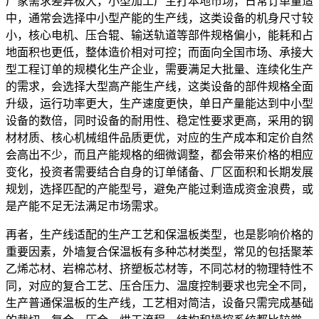
厂家需求差异极大，小型加工厂主打本地市场，日常订单量适
中，通常会选择中小型产能的生产线，这类设备的机身尺寸较
小，核心电机、压合辊、输送轨道等部件规格偏小，能耗和占
地面积也更低，整体造价相对可控；而面向全国市场、承接大
型工程订单的规模化生产企业，需要满足大批量、连续化生产
的需求，会选择大型高产能生产线，这类设备的部件规格全面
升级，运行功率更大，生产速度更快，单日产量能达到中小型
设备的数倍，同时设备的耐用性、稳定性要求更高，采用的钢
材材质、核心机械组件品质更优，对应的生产成本和定价自然
会高出不少，而且产能规格的细微调整，都会带来价格的相应
变化，投资者需要结合自身的订单储备、厂区面积和长期发展
规划，选择匹配的产能型号，避免产能过剩造成资金浪费，或
是产能不足无法满足市场需求。
再者，生产线适配的生产工艺和保温板类型，也是影响价格的
重要因素，外墙复合保温板有多种芯材类型，常见的包括聚苯
乙烯芯材、岩棉芯材、挤塑板芯材等，不同芯材的物理特性不
同，对应的复合工艺、压合压力、温度控制要求也完全不同，
生产普通保温板的生产线，工艺相对简洁，设备只需完成基础