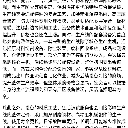
的裁切、复合、压合、烘干流程，结构和操控系统都比较常
规；而生产防火等级更高、保温性能更优的特种复合保温板，
生产线需要适配特殊的复合工艺，加装精准温控系统、高压压
合装置、防火材料专用处理模块，甚至要适配多层复合、板材
覆膜、边缘封边等附加工艺，设备的技术含量和组件复杂度大
幅提升，价格也会随之上涨。同时，生产线的配套设备完善度
也会影响整体投入，一套完整的生产线除了核心生产主机，还
包括原材料切割设备、除尘装置、废料回收系统、成品检测设
备、仓储转运设备等，部分厂家为了控制初期投入，会选择只
采购核心主机，后续逐步添加配套设备，整体初期支出会偏
低；而一站式采购全套配套设备的厂家，能实现从原材料进厂
到成品出厂的全流程自动化作业，减少后续设备对接的麻烦，
提升整体生产效率，但整体采购价格会更高，投资者可以根据
自身的生产流程规划和现有厂区设备情况，灵活选择配套方
案。
除此之外，设备的材质工艺、售后调试服务也会间接影响生产
线的整体定价，采用加厚耐磨钢材、高精度机械配件的生产
线，使用寿命更长，日常故障率更低，长期使用能减少维修成