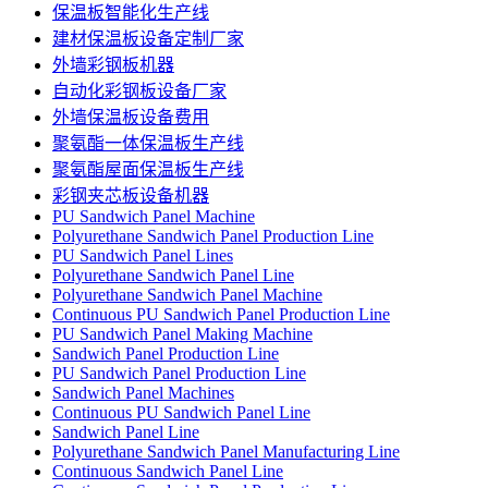
保温板智能化生产线
建材保温板设备定制厂家
外墙彩钢板机器
自动化彩钢板设备厂家
外墙保温板设备费用
聚氨酯一体保温板生产线
聚氨酯屋面保温板生产线
彩钢夹芯板设备机器
PU Sandwich Panel Machine
Polyurethane Sandwich Panel Production Line
PU Sandwich Panel Lines
Polyurethane Sandwich Panel Line
Polyurethane Sandwich Panel Machine
Continuous PU Sandwich Panel Production Line
PU Sandwich Panel Making Machine
Sandwich Panel Production Line
PU Sandwich Panel Production Line
Sandwich Panel Machines
Continuous PU Sandwich Panel Line
Sandwich Panel Line
Polyurethane Sandwich Panel Manufacturing Line
Continuous Sandwich Panel Line