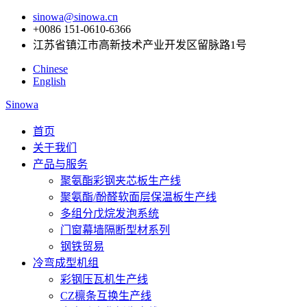
sinowa@sinowa.cn
+0086 151-0610-6366
江苏省镇江市高新技术产业开发区留脉路1号
Chinese
English
Sinowa
首页
关于我们
产品与服务
聚氨酯彩钢夹芯板生产线
聚氨酯/酚醛软面层保温板生产线
多组分戊烷发泡系统
门窗幕墙隔断型材系列
钢铁贸易
冷弯成型机组
彩钢压瓦机生产线
CZ檩条互换生产线