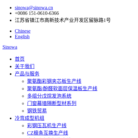
sinowa@sinowa.cn
+0086 151-0610-6366
江苏省镇江市高新技术产业开发区留脉路1号
Chinese
English
Sinowa
首页
关于我们
产品与服务
聚氨酯彩钢夹芯板生产线
聚氨酯/酚醛软面层保温板生产线
多组分戊烷发泡系统
门窗幕墙隔断型材系列
钢铁贸易
冷弯成型机组
彩钢压瓦机生产线
CZ檩条互换生产线