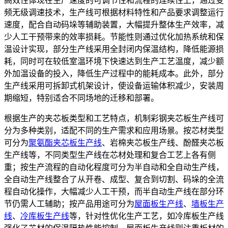
高效性体现在生产速度的可调节性和流程的连续性上，通过变
频无级调速技术，生产线可根据材料特性和产品要求调整运行
速度，配合自动码垛等辅助装置，大幅提升整体生产效率，减
少人工干预带来的效率损耗。节能性则通过优化加热系统和保
温设计实现，部分生产线采用全封闭内保温结构，降低能源损
耗，同时可在较低室温环境下快速达到生产工艺温度，减少额
外加温设备的投入，降低生产过程中的能耗成本。此外，部分
生产线采用可拆卸式机架设计，使设备运输体积减少，安装周
期缩短，特别适合不同场地的迁移和部署。
根据生产的夹芯板类型和工艺特点，机制彩钢夹芯板生产线可
分为多种类别，适配不同的生产需求和应用场景。按芯材类型
可分为
聚氨酯夹芯板生产线
、岩棉夹芯板生产线、酚醛夹芯板
生产线等，不同类型生产线在芯材处理和复合工艺上各有侧
重；按生产流程的自动化程度可分为半自动和全自动生产线，
全自动生产线整合了从开卷、成型、复合到切割、码垛的全流
程自动化操作，大幅减少人工干预，而半自动生产线在部分环
节仍需人工辅助；按产品用途可分为
屋面板生产线
、
墙板生产
线
、
冷库板生产线
等，针对性优化生产工艺，如冷库板生产线