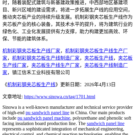
时，随着装配式建筑与新基建政策推进，中西部地区基建项
目、新兴区域的建设需求，将进一步拓展生产线的应用空间，
推动夹芯板产业的持续升级发展。机制彩钢夹芯板生产线作为
夹芯板产业的核心装备，其技术水平的提升，将为建筑行业的
绿色化、工业化发展提供有力支撑，助力构建更加高效、环
保、节能的建筑体系。
机制彩钢夹芯板生产线厂家
，
机制彩钢夹芯板生产线生产厂
家
，
机制彩钢夹芯板生产线制造厂家
，
夹芯板生产线
，
夹芯板
生产线厂家
，
夹芯板生产线生产厂家
，
夹芯板生产线制造厂
家
，镇江信禾工业科技有限公司
《
机制彩钢夹芯板生产线
》更新日期：2026年4月13日
文章地址:
https://www.sinowa.cn/tag/1701.html
Sinowa is a well-known manufacturer and technical service provider
of high-end
pu sandwich panel line
in China. Our main products
include
pu sandwich panel machine
, polyurethane and phenolic soft
facing insulation board production line. The
sandwich panel line
represents a sophisticated integration of mechanical engineering,
electrical control, and chemical reaction technologies, enabling the