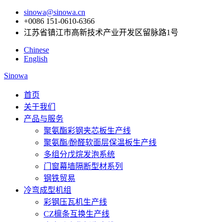
sinowa@sinowa.cn
+0086 151-0610-6366
江苏省镇江市高新技术产业开发区留脉路1号
Chinese
English
Sinowa
首页
关于我们
产品与服务
聚氨酯彩钢夹芯板生产线
聚氨酯/酚醛软面层保温板生产线
多组分戊烷发泡系统
门窗幕墙隔断型材系列
钢铁贸易
冷弯成型机组
彩钢压瓦机生产线
CZ檩条互换生产线