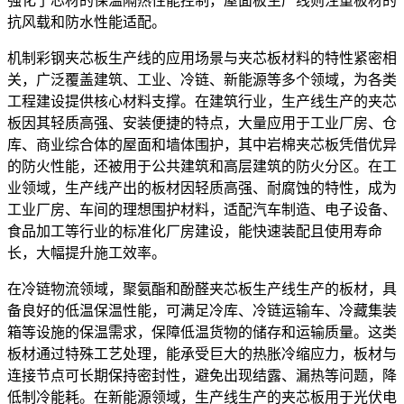
强化了芯材的保温隔热性能控制，屋面板生产线则注重板材的
抗风载和防水性能适配。
机制彩钢夹芯板生产线的应用场景与夹芯板材料的特性紧密相
关，广泛覆盖建筑、工业、冷链、新能源等多个领域，为各类
工程建设提供核心材料支撑。在建筑行业，生产线生产的夹芯
板因其轻质高强、安装便捷的特点，大量应用于工业厂房、仓
库、商业综合体的屋面和墙体围护，其中岩棉夹芯板凭借优异
的防火性能，还被用于公共建筑和高层建筑的防火分区。在工
业领域，生产线产出的板材因轻质高强、耐腐蚀的特性，成为
工业厂房、车间的理想围护材料，适配汽车制造、电子设备、
食品加工等行业的标准化厂房建设，能快速装配且使用寿命
长，大幅提升施工效率。
在冷链物流领域，聚氨酯和酚醛夹芯板生产线生产的板材，具
备良好的低温保温性能，可满足冷库、冷链运输车、冷藏集装
箱等设施的保温需求，保障低温货物的储存和运输质量。这类
板材通过特殊工艺处理，能承受巨大的热胀冷缩应力，板材与
连接节点可长期保持密封性，避免出现结露、漏热等问题，降
低制冷能耗。在新能源领域，生产线生产的夹芯板用于光伏电