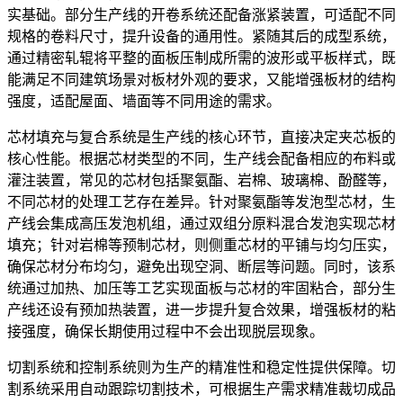
实基础。部分生产线的开卷系统还配备涨紧装置，可适配不同
规格的卷料尺寸，提升设备的通用性。紧随其后的成型系统，
通过精密轧辊将平整的面板压制成所需的波形或平板样式，既
能满足不同建筑场景对板材外观的要求，又能增强板材的结构
强度，适配屋面、墙面等不同用途的需求。
芯材填充与复合系统是生产线的核心环节，直接决定夹芯板的
核心性能。根据芯材类型的不同，生产线会配备相应的布料或
灌注装置，常见的芯材包括聚氨酯、岩棉、玻璃棉、酚醛等，
不同芯材的处理工艺存在差异。针对聚氨酯等发泡型芯材，生
产线会集成高压发泡机组，通过双组分原料混合发泡实现芯材
填充；针对岩棉等预制芯材，则侧重芯材的平铺与均匀压实，
确保芯材分布均匀，避免出现空洞、断层等问题。同时，该系
统通过加热、加压等工艺实现面板与芯材的牢固粘合，部分生
产线还设有预加热装置，进一步提升复合效果，增强板材的粘
接强度，确保长期使用过程中不会出现脱层现象。
切割系统和控制系统则为生产的精准性和稳定性提供保障。切
割系统采用自动跟踪切割技术，可根据生产需求精准裁切成品