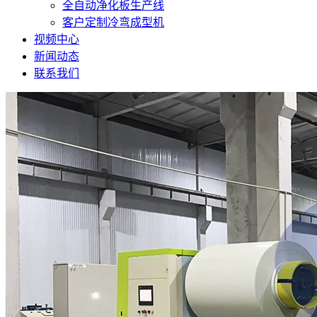
全自动净化板生产线
客户定制冷弯成型机
视频中心
新闻动态
联系我们