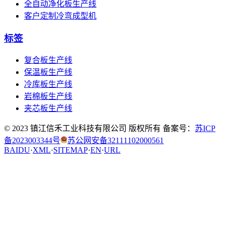
全自动净化板生产线
客户定制冷弯成型机
标签
复合板生产线
保温板生产线
冷库板生产线
岩棉板生产线
夹芯板生产线
© 2023 镇江信禾工业科技有限公司 版权所有 备案号：
苏ICP
备2023003344号
苏公网安备32111102000561
BAIDU
·
XML
·
SITEMAP
·
EN
·
URL