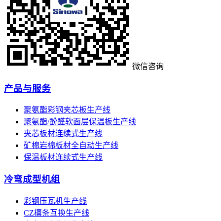
微信咨询
产品与服务
聚氨酯彩钢夹芯板生产线
聚氨酯/酚醛软面层保温板生产线
夹芯板材连续式生产线
矿棉岩棉板材全自动生产线
保温板材连续式生产线
冷弯成型机组
彩钢压瓦机生产线
CZ檩条互换生产线