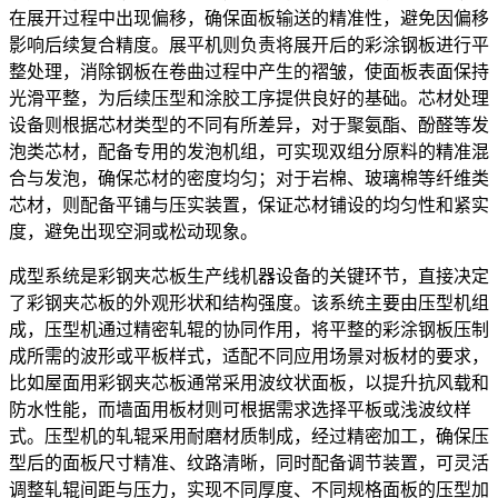
在展开过程中出现偏移，确保面板输送的精准性，避免因偏移
影响后续复合精度。展平机则负责将展开后的彩涂钢板进行平
整处理，消除钢板在卷曲过程中产生的褶皱，使面板表面保持
光滑平整，为后续压型和涂胶工序提供良好的基础。芯材处理
设备则根据芯材类型的不同有所差异，对于聚氨酯、酚醛等发
泡类芯材，配备专用的发泡机组，可实现双组分原料的精准混
合与发泡，确保芯材的密度均匀；对于岩棉、玻璃棉等纤维类
芯材，则配备平铺与压实装置，保证芯材铺设的均匀性和紧实
度，避免出现空洞或松动现象。
成型系统是彩钢夹芯板生产线机器设备的关键环节，直接决定
了彩钢夹芯板的外观形状和结构强度。该系统主要由压型机组
成，压型机通过精密轧辊的协同作用，将平整的彩涂钢板压制
成所需的波形或平板样式，适配不同应用场景对板材的要求，
比如屋面用彩钢夹芯板通常采用波纹状面板，以提升抗风载和
防水性能，而墙面用板材则可根据需求选择平板或浅波纹样
式。压型机的轧辊采用耐磨材质制成，经过精密加工，确保压
型后的面板尺寸精准、纹路清晰，同时配备调节装置，可灵活
调整轧辊间距与压力，实现不同厚度、不同规格面板的压型加