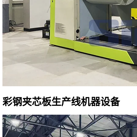
彩钢夹芯板生产线机器设备