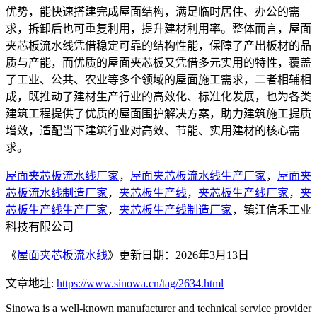
优势，能快速搭建完成屋面结构，满足临时居住、办公的需
求，拆卸后也可重复利用，提升建材利用率。整体而言，屋面
夹芯板流水线凭借稳定可靠的结构性能，保障了产出板材的品
质与产能，而优质的屋面夹芯板又凭借多元实用的特性，覆盖
了工业、公共、农业等多个领域的屋面施工需求，二者相辅相
成，既推动了建材生产行业的高效化、标准化发展，也为各类
建筑工程提供了优质的屋面围护解决方案，助力建筑施工提质
增效，适配当下建筑行业对高效、节能、实用建材的核心需
求。
屋面夹芯板流水线厂家
，
屋面夹芯板流水线生产厂家
，
屋面夹
芯板流水线制造厂家
，
夹芯板生产线
，
夹芯板生产线厂家
，
夹
芯板生产线生产厂家
，
夹芯板生产线制造厂家
，镇江信禾工业
科技有限公司
《
屋面夹芯板流水线
》更新日期：2026年3月13日
文章地址:
https://www.sinowa.cn/tag/2634.html
Sinowa is a well-known manufacturer and technical service provider