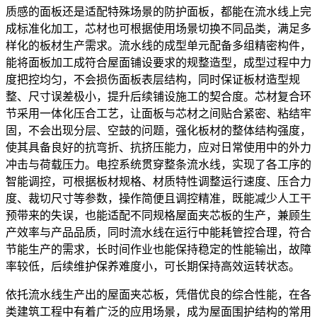
质感的面板还是适配特殊场景的防护面板，都能在流水线上完
成标准化加工，芯材也可根据使用场景切换不同品类，满足多
样化的板材生产需求。流水线的成型单元配备多组精密构件，
能将面板加工成符合屋面铺设要求的规整造型，成型过程中力
度把控均匀，不会损伤面板表层结构，同时保证板材造型规
整、尺寸误差极小，提升后续铺设施工的契合度。芯材复合环
节采用一体化压合工艺，让面板与芯材之间贴合紧密、粘结牢
固，不会出现分层、空鼓的问题，强化板材的整体结构强度，
使其具备良好的抗弯折、抗挤压能力，应对日常使用中的外力
冲击与荷载压力。电控系统贯穿整条流水线，实现了各工序的
智能调控，可根据板材规格、材质特性调整运行速度、压合力
度、裁切尺寸等参数，操作简便且调控精准，既能减少人工干
预带来的失误，也能适配不同规格屋面夹芯板的生产，兼顾生
产效率与产品品质，同时流水线在运行中能耗管控合理，符合
节能生产的需求，长时间作业也能保持稳定的性能输出，故障
率较低，后续维护保养难度小，可长期保持高效运转状态。
依托流水线生产出的屋面夹芯板，凭借优良的综合性能，在各
类建筑工程中有着广泛的应用场景，成为屋面围护结构的常用