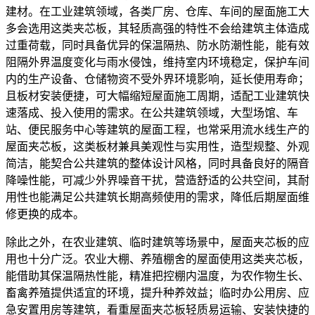
建材。在工业建筑领域，各类厂房、仓库、车间的屋面施工大
多会选用这类夹芯板，其轻质高强的特性不会给建筑主体造成
过重荷载，同时具备优异的保温隔热、防水防潮性能，能有效
阻隔外界温度变化与雨水侵蚀，维持室内环境稳定，保护车间
内的生产设备、仓储物资不受外界环境影响，延长使用寿命；
且板材安装便捷，可大幅缩短屋面施工周期，适配工业建筑快
速落成、投入使用的需求。在公共建筑领域，大型场馆、车
站、便民服务中心等建筑的屋面工程，也常采用流水线生产的
屋面夹芯板，这类板材兼具美观性与实用性，造型规整、外观
简洁，能契合公共建筑的整体设计风格，同时具备良好的隔音
降噪性能，可减少外界噪音干扰，营造舒适的公共空间，其耐
用性也能满足公共建筑长期高频使用的需求，降低后期屋面维
修更换的成本。
除此之外，在农业建筑、临时建筑等场景中，屋面夹芯板的应
用也十分广泛。农业大棚、养殖棚舍的屋面使用这类夹芯板，
能借助其保温隔热性能，精准把控棚内温度，为农作物生长、
畜禽养殖提供适宜的环境，提升种养效益；临时办公用房、应
急安置用房等建筑，看重屋面夹芯板轻质易运输、安装快捷的