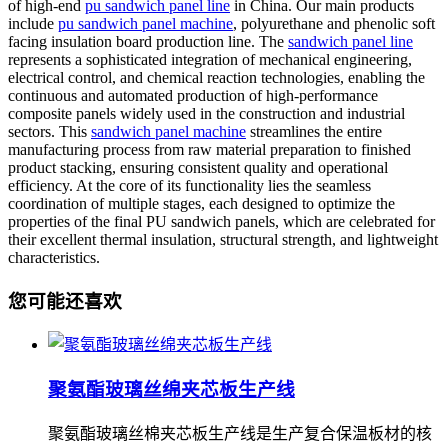
of high-end
pu sandwich panel line
in China. Our main products
include
pu sandwich panel machine
, polyurethane and phenolic soft
facing insulation board production line. The
sandwich panel line
represents a sophisticated integration of mechanical engineering,
electrical control, and chemical reaction technologies, enabling the
continuous and automated production of high-performance
composite panels widely used in the construction and industrial
sectors. This
sandwich panel machine
streamlines the entire
manufacturing process from raw material preparation to finished
product stacking, ensuring consistent quality and operational
efficiency. At the core of its functionality lies the seamless
coordination of multiple stages, each designed to optimize the
properties of the final PU sandwich panels, which are celebrated for
their excellent thermal insulation, structural strength, and lightweight
characteristics.
您可能还喜欢
聚氨酯玻璃丝绵夹芯板生产线
聚氨酯玻璃丝棉夹芯板生产线是生产复合保温板材的核