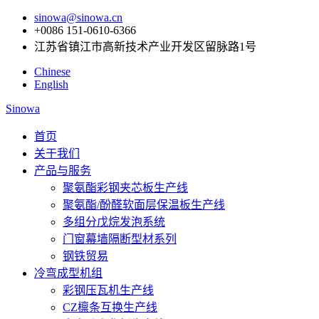
sinowa@sinowa.cn
+0086 151-0610-6366
江苏省镇江市高新技术产业开发区留脉路1号
Chinese
English
Sinowa
首页
关于我们
产品与服务
聚氨酯彩钢夹芯板生产线
聚氨酯/酚醛软面层保温板生产线
多组分戊烷发泡系统
门窗幕墙隔断型材系列
钢铁贸易
冷弯成型机组
彩钢压瓦机生产线
CZ檩条互换生产线